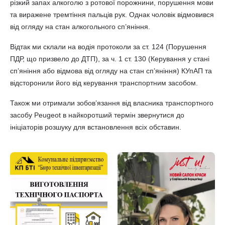
різкий запах алкоголю з ротової порожнини, порушення мови
та виражене тремтіння пальців рук. Однак чоловік відмовився
від огляду на стан алкогольного сп’яніння.
Відтак ми склали на водія протоколи за ст. 124 (Порушення
ПДР, що призвело до ДТП), за ч. 1 ст. 130 (Керування у стані
спʼяніння або відмова від огляду на стан сп’яніння) КУпАП та
відсторонили його від керування транспортним засобом.
Також ми отримали зобовʼязання від власника транспортного
засобу Peugeot в найкоротший термін звернутися до
ініціаторів розшуку для встановлення всіх обставин.