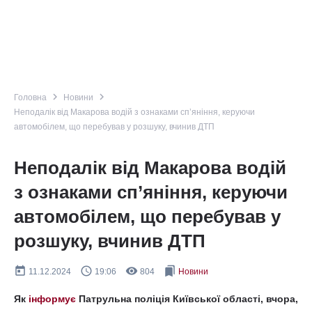
navigate_next
navigate_next
Головна
Новини
Неподалік від Макарова водій з ознаками сп’яніння, керуючи
автомобілем, що перебував у розшуку, вчинив ДТП
Неподалік від Макарова водій
з ознаками сп’яніння, керуючи
автомобілем, що перебував у
розшуку, вчинив ДТП
today
query_builder
remove_red_eye
bookmarks
11.12.2024
19:06
804
Новини
Як
інформує
Патрульна поліція Київської області, вчора,