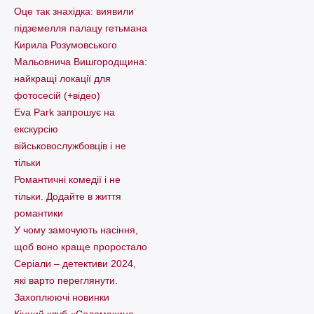
Оце так знахідка: виявили
підземелля палацу гетьмана
Кирила Розумовського
Мальовнича Вишгородщина:
найкращі локації для
фотосесій (+відео)
Eva Park запрошує на
екскурсію
військовослужбовців і не
тільки
Романтичні комедії і не
тільки. Додайте в життя
романтики
У чому замочують насіння,
щоб воно краще проростало
Серіали – детективи 2024,
які варто пеpеглянути.
Захоплюючі новинки
Кінний клуб «Соломахине