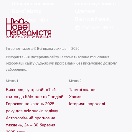
Почаївської ікони
великомученика і
Божої Матер
цілителя
Пантелеймона
today
remove_red_eye
23.07.2026
45
today
remove_red_eye
27.07.2026
57
Інтернет-газета © Всі права захищені. 2026
Використання матеріалів сайту і автоматизоване копіювання
інформації сайту будь-якими програмами без письмового дозволу
заборонено.
Меню 1:
Меню 2:
Вишневе, зустрічай! «Твій
Таємні знання
квиток до КАІ» вже цієї неділі!
Храми
Гороскоп на квітень 2025
Історичні паралелі
року для всіх знаків зодіаку
Астрологічний прогноз на
тиждень, 24 – 30 березня
2025 року