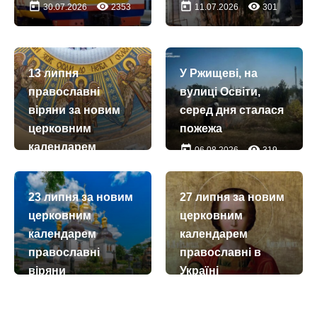
today
remove_red_eye
today
remove_red_eye
30.07.2026
2353
11.07.2026
301
13 липня
У Ржищеві, на
православні
вулиці Освіти,
віряни за новим
серед дня сталася
церковним
пожежа
календарем
today
remove_red_eye
06.08.2026
319
відзначають
Собор архангела
23 липня за новим
27 липня за новим
Гавриїла
церковним
церковним
today
remove_red_eye
13.07.2026
64
календарем
календарем
православні
православні в
віряни
Україні
відзначають день
вшановують
пам’яті
пам’ять