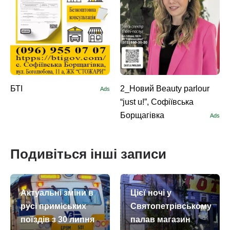
БТІ
2_Новий Beauty parlour
Ads
“just u!”, Софіївська
Борщагівка
Ads
Подивіться інші записи
Актуальні зміни в
Цієї ночі у
русі приміських
Святопетрівському
поїздів з 30 липня
палав магазин