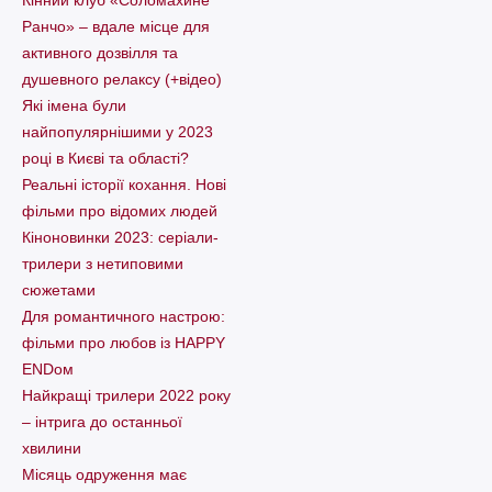
Ранчо» – вдале місце для
активного дозвілля та
душевного релаксу (+відео)
Які імена були
найпопулярнішими у 2023
році в Києві та області?
Реальні історії кохання. Нові
фільми про відомих людей
Кіноновинки 2023: серіали-
трилери з нетиповими
сюжетами
Для романтичного настрою:
фільми про любов із HAPPY
ENDом
Найкращі трилери 2022 року
– інтрига до останньої
хвилини
Місяць одруження має