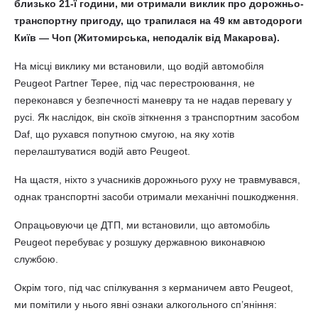
близько 21-ї години, ми отримали виклик про дорожньо-
транспортну пригоду, що трапилася на 49 км автодороги
Київ — Чоп (Житомирська, неподалік від Макарова).
На місці виклику ми встановили, що водій автомобіля
Peugeot Partner Tepee, під час перестроювання, не
переконався у безпечності маневру та не надав перевагу у
русі. Як наслідок, він скоїв зіткнення з транспортним засобом
Daf, що рухався попутною смугою, на яку хотів
перелаштуватися водій авто Peugeot.
На щастя, ніхто з учасників дорожнього руху не травмувався,
однак транспортні засоби отримали механічні пошкодження.
Опрацьовуючи це ДТП, ми встановили, що автомобіль
Peugeot перебуває у розшуку державною виконавчою
службою.
Окрім того, під час спілкування з керманичем авто Peugeot,
ми помітили у нього явні ознаки алкогольного сп’яніння: