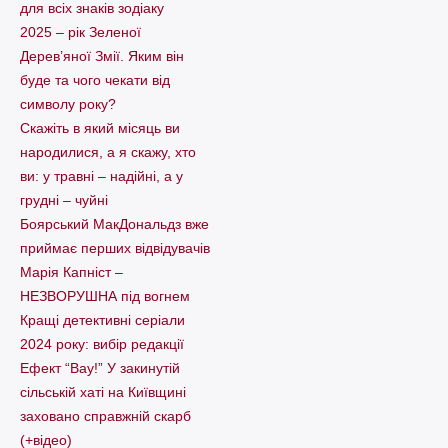
для всіх знаків зодіаку
2025 – рік Зеленої
Дерев’яної Змії. Яким він
буде та чого чекати від
символу року?
Скажіть в який місяць ви
народилися, а я скажу, хто
ви: у травні – надійні, а у
грудні – чуйні
Боярський МакДональдз вже
приймає перших відвідувачів
Марія Капніст –
НЕЗВОРУШНА під вогнем
Кращі детективні серіали
2024 року: вибір редакції
Ефект “Вау!” У закинутій
сільській хаті на Київщині
заховано справжній скарб
(+відео)