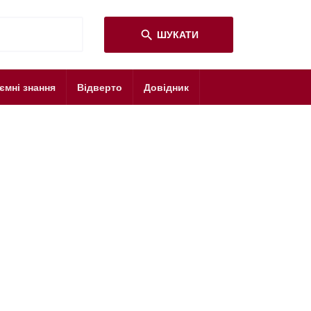
search
ШУКАТИ
ємні знання
Відверто
Довідник