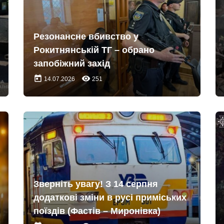
Резонансне вбивство у
Рокитнянській ТГ – обрано
запобіжний захід
today
remove_red_eye
14.07.2026
251
Зверніть увагу! З 14 серпня
додаткові зміни в русі приміських
поїздів (Фастів – Миронівка)