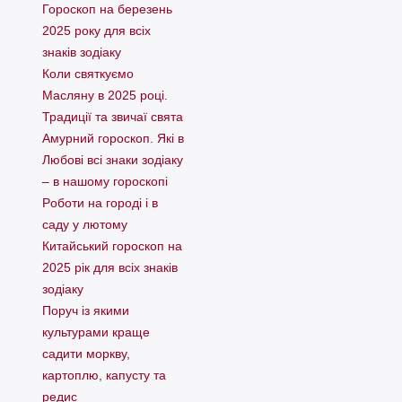
Гороскоп на березень
2025 року для всіх
знаків зодіаку
Коли святкуємо
Масляну в 2025 році.
Традиції та звичаї свята
Амурний гороскоп. Які в
Любові всі знаки зодіаку
– в нашому гороскопі
Pоботи на городі і в
саду у лютому
Китайський гороскоп на
2025 рік для всіх знаків
зодіаку
Поруч із якими
культурами краще
садити моркву,
картоплю, капусту та
редис