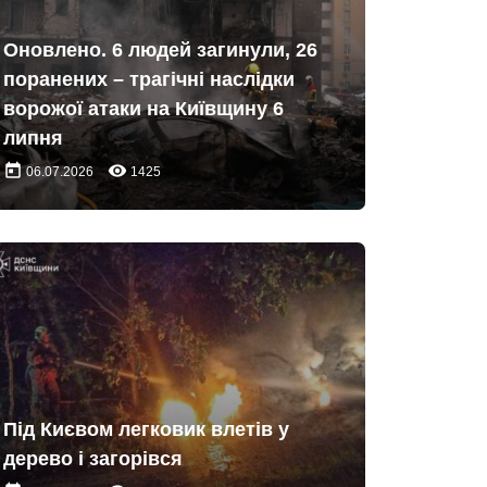
Оновлено. 6 людей загинули, 26
поранених – трагічні наслідки
ворожої атаки на Київщину 6
липня
today
remove_red_eye
06.07.2026
1425
Під Києвом легковик влетів у
дерево і загорівся