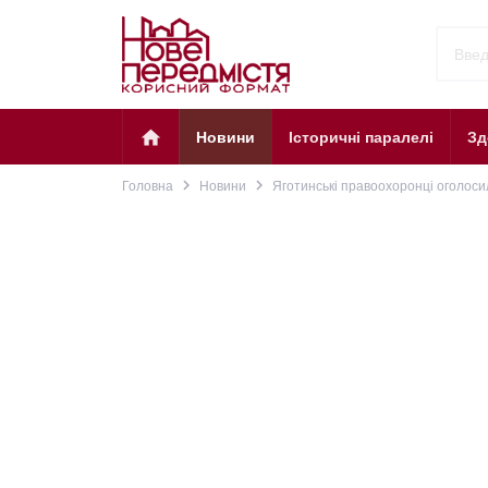
home
Новини
Історичні паралелі
Зд
navigate_next
navigate_next
Головна
Новини
Яготинські правоохоронці оголоси