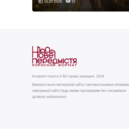
today
remove_red_eye
15.07.2026
51
Інтернет-газета © Всі права захищені. 2026
Використання матеріалів сайту і автоматизоване копіюва
інформації сайту будь-якими програмами без письмового
дозволу заборонено.