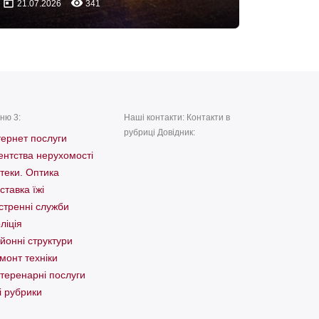
today
remove_red_eye
21.07.2026
341
ню 3:
Наші контакти: Контакти в
рубриці Довідник:
тернет послуги
ентства нерухомості
теки. Оптика
ставка їжі
стренні служби
ліція
йонні структури
монт техніки
теренарні послуги
і рубрики