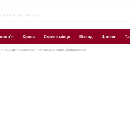
оров’я
Краса
Смачні місця
Вікенд
Шопінг
Та
ли підозру ексначальнику комунального підприєства