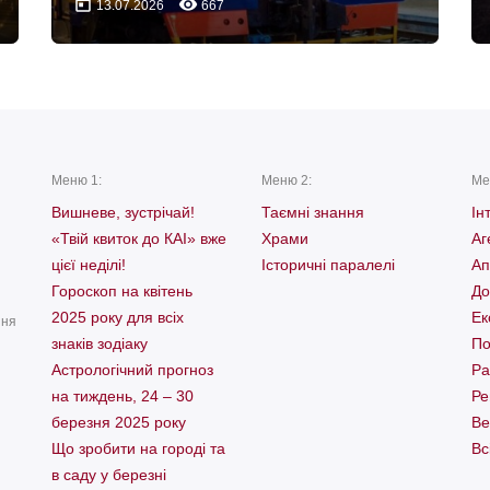
today
remove_red_eye
13.07.2026
667
Меню 1:
Меню 2:
Ме
Вишневе, зустрічай!
Таємні знання
Ін
«Твій квиток до КАІ» вже
Храми
Аг
цієї неділі!
Історичні паралелі
Ап
Гороскоп на квітень
До
2025 року для всіх
Ек
ння
знаків зодіаку
По
Астрологічний прогноз
Ра
на тиждень, 24 – 30
Ре
березня 2025 року
Ве
Що зробити на городі та
Вс
в саду у березні