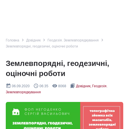
navigate_next
navigate_next
navigate_next
Головна
Довідник
Геодезія. Землевпорядкування
Землевпорядні, геодезичні, оціночні роботи
Землевпорядні, геодезичні,
оціночні роботи
today
query_builder
remove_red_eye
bookmarks
06.09.2020
06:35
8068
Довідник, Геодезія.
Землевпорядкування