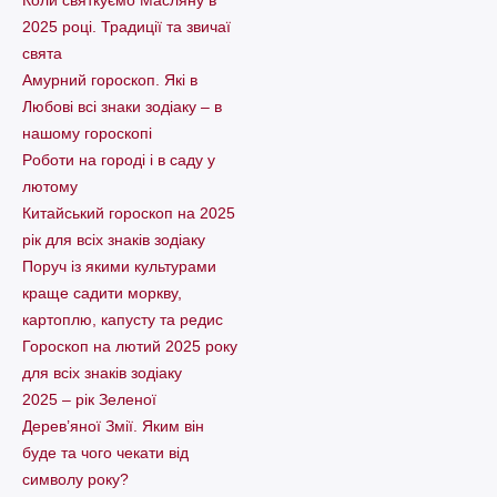
Коли святкуємо Масляну в
2025 році. Традиції та звичаї
свята
Амурний гороскоп. Які в
Любові всі знаки зодіаку – в
нашому гороскопі
Pоботи на городі і в саду у
лютому
Китайський гороскоп на 2025
рік для всіх знаків зодіаку
Поруч із якими культурами
краще садити моркву,
картоплю, капусту та редис
Гороскоп на лютий 2025 року
для всіх знаків зодіаку
2025 – рік Зеленої
Дерев’яної Змії. Яким він
буде та чого чекати від
символу року?