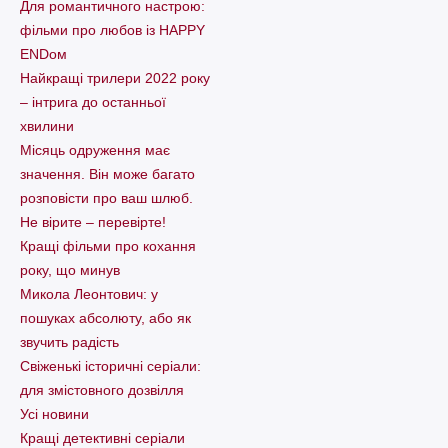
Для романтичного настрою:
фільми про любов із HAPPY
ENDом
Найкращі трилери 2022 року
– інтрига до останньої
хвилини
Місяць одруження має
значення. Він може багато
розповісти про ваш шлюб.
Не вірите – перевірте!
Кращі фільми про кохання
року, що минув
Микола Леонтович: у
пошуках абсолюту, або як
звучить радість
Свіженькі історичні серіали:
для змістовного дозвілля
Усі новини
Кращі детективні серіали