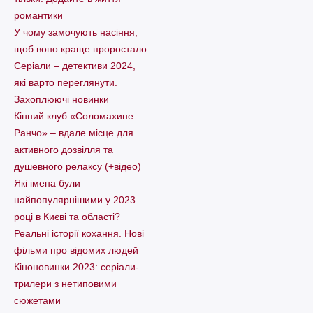
романтики
У чому замочують насіння,
щоб воно краще проростало
Серіали – детективи 2024,
які варто пеpеглянути.
Захоплюючі новинки
Кінний клуб «Соломахине
Ранчо» – вдале місце для
активного дозвілля та
душевного релаксу (+відео)
Які імена були
найпопулярнішими у 2023
році в Києві та області?
Реальні історії кохання. Нові
фільми про відомих людей
Кіноновинки 2023: серіали-
трилери з нетиповими
сюжетами