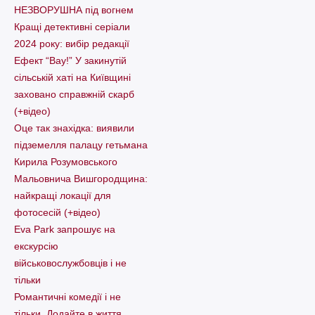
НЕЗВОРУШНА під вогнем
Кращі детективні серіали
2024 року: вибір редакції
Ефект “Вау!” У закинутій
сільській хаті на Київщині
заховано справжній скарб
(+відео)
Оце так знахідка: виявили
підземелля палацу гетьмана
Кирила Розумовського
Мальовнича Вишгородщина:
найкращі локації для
фотосесій (+відео)
Eva Park запрошує на
екскурсію
військовослужбовців і не
тільки
Романтичні комедії і не
тільки. Додайте в життя