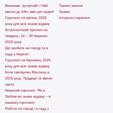
Вишневе, зустрічай! «Твій
Таємні знання
квиток до КАІ» вже цієї неділі!
Храми
Гороскоп на квітень 2025
Історичні паралелі
року для всіх знаків зодіаку
Астрологічний прогноз на
тиждень, 24 – 30 березня
2025 року
Що зробити на городі та в
саду у березні
Гороскоп на березень 2025
року для всіх знаків зодіаку
Коли святкуємо Масляну в
2025 році. Традиції та звичаї
свята
Амурний гороскоп. Які в
Любові всі знаки зодіаку – в
нашому гороскопі
Pоботи на городі і в саду у