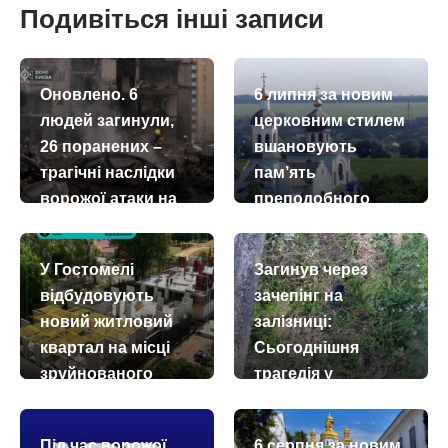
Подивіться інші записи
Оновлено. 6
6 липня за новим
людей загинули,
церковним стилем
26 поранених –
вшановують
трагічні наслідки
пам’ять
ворожої атаки на
преподобного
Київщину 6 липня
Сисоя Великого та
преподобного
today
remove_red_eye
06.07.2026
1426
У Гостомелі
Загинув через
Сисоя, схимника
відбудовують
зачепінг на
Києво-
новий житловий
залізниці:
Печерського
квартал на місці
Сьогоднішня
today
remove_red_eye
06.07.2026
71
зруйнованого
трагедія у
Бориспільському
today
remove_red_eye
29.07.2026
87
районі
Під час ворожої
6 серпня за новим