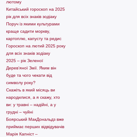
лютому
Китайський гороскоп на 2025
рік для всіх знаків зодіаку
Поруч із якими культурами
краще садити моркву,
картоплю, капусту та редис
Гороскоп на лютий 2025 року
для всіх знаків зодіаку
2025 – рік Зеленої
Дерев’яної Змії. Яким він
буде та чого чекати від
символу року?
Скажіть в який місяць ви
народилися, а я скажу, хто
ви: у травні – надійні, а у
грудні – чуйні
Боярський МакДональдз вже
приймає перших відвідувачів
Марія Капніст –