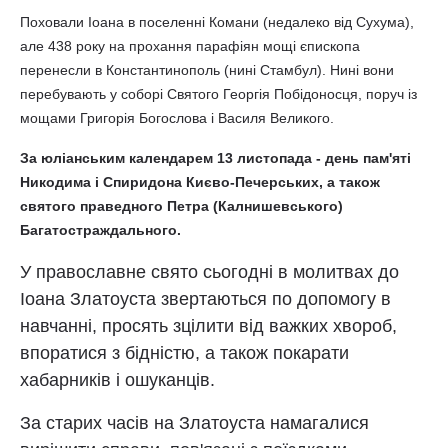
Поховали Іоана в поселенні Комани (недалеко від Сухума),
але 438 року на прохання парафіян мощі єпископа
перенесли в Константинополь (нині Стамбул). Нині вони
перебувають у соборі Святого Георгія Побідоносця, поруч із
мощами Григорія Богослова і Василя Великого.
За юліанським календарем 13 листопада - день пам'яті
Никодима і Спиридона Києво-Печерських, а також
святого праведного Петра (Калнишевського)
Багатостраждального.
У православне свято сьогодні в молитвах до
Іоана Златоуста звертаються по допомогу в
навчанні, просять зцілити від важких хвороб,
впоратися з бідністю, а також покарати
хабарників і ошуканців.
За старих часів на Златоуста намагалися