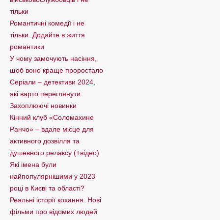
тільки
Романтичні комедії і не
тільки. Додайте в життя
романтики
У чому замочують насіння,
щоб воно краще проростало
Серіали – детективи 2024,
які варто пеpеглянути.
Захоплюючі новинки
Кінний клуб «Соломахине
Ранчо» – вдале місце для
активного дозвілля та
душевного релаксу (+відео)
Які імена були
найпопулярнішими у 2023
році в Києві та області?
Реальні історії кохання. Нові
фільми про відомих людей