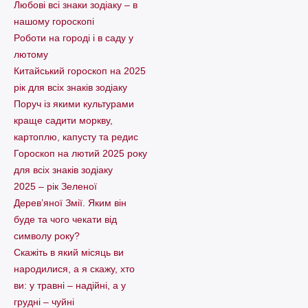
Любові всі знаки зодіаку – в
нашому гороскопі
Pоботи на городі і в саду у
лютому
Китайський гороскоп на 2025
рік для всіх знаків зодіаку
Поруч із якими культурами
краще садити моркву,
картоплю, капусту та редис
Гороскоп на лютий 2025 року
для всіх знаків зодіаку
2025 – рік Зеленої
Дерев’яної Змії. Яким він
буде та чого чекати від
символу року?
Скажіть в який місяць ви
народилися, а я скажу, хто
ви: у травні – надійні, а у
грудні – чуйні