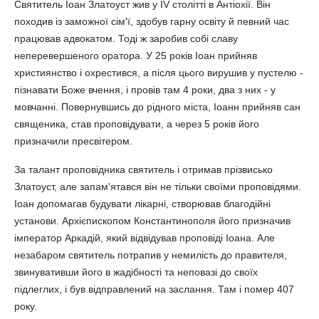
Святитель Іоан Златоуст жив у IV столітті в Антіохії. Він
походив із заможної сім'ї, здобув гарну освіту й певний час
працював адвокатом. Тоді ж заробив собі славу
неперевершеного оратора. У 25 років Іоан прийняв
християнство і охрестився, а після цього вирушив у пустелю -
пізнавати Боже вчення, і провів там 4 роки, два з них - у
мовчанні. Повернувшись до рідного міста, Іоанн прийняв сан
священика, став проповідувати, а через 5 років його
призначили пресвітером.
За талант проповідника святитель і отримав прізвисько
Златоуст, але запам'ятався він не тільки своїми проповідями.
Іоан допомагав будувати лікарні, створював благодійні
установи. Архієпископом Константинополя його призначив
імператор Аркадій, який відвідував проповіді Іоана. Але
незабаром святитель потрапив у немилість до правителя,
звинувативши його в жадібності та неповазі до своїх
підлеглих, і був відправлений на заслання. Там і помер 407
року.