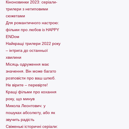
Кіноновинки 2023: серіали-
трилери з нетиповими
сюжетами
Для романтичного настрою:
фільми про любов із HAPPY
ENDом
Найкращі трилери 2022 року
– інтрига до останньої
хвилини
Місяць одруження має
значення. Він може багато
розповісти про ваш шлюб.
Не вірите – перевірте!
Кращі фільми про кохання
року, що минув
Микола Леонтович: у
пошуках абсолюту, або як
звучить радість
Свіженькі історичні серіали: