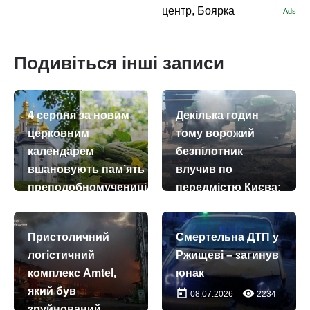
центр, Боярка
Ads
Подивіться інші записи
4 серпня за новим
Декілька годин
церковним
тому ворожий
календарем
безпілотник
вшановують пам’ять
влучив по
преподобномучениці
передмістю Києва:
Євдокії Римляниної
одна людина
загинула, шестеро
today
remove_red_eye
04.08.2026
35
Пристоличний
Смертельна ДТП у
постраждали
логістичний
Ржищеві – загинув
today
remove_red_eye
01.08.2026
931
комплекс Amtel,
юнак
який був
today
remove_red_eye
08.07.2026
2234
зруйнований