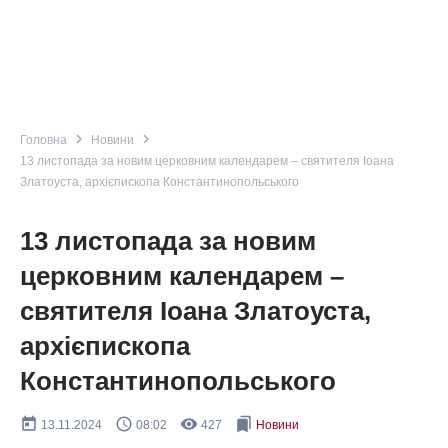
navigate_next
navigate_next
Головна
Новини
13 листопада за новим церковним календарем – святителя Іоана
Златоуста, архієпископа Константинопольського
13 листопада за новим
церковним календарем –
святителя Іоана Златоуста,
архієпископа
Константинопольського
today
query_builder
remove_red_eye
bookmarks
13.11.2024
08:02
427
Новини