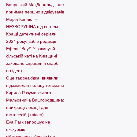
Боярський МакДональдз вже
приймає перших відвідувачів
Марія Капніст –
НЕЗВОРУШНА під вогнем
Кращі детективні серіали
2024 року: вибір редакції
Ефект “Вау!” У закинутій
сільській хаті на Київщині
заховано справжній скарб
(+відео)
Оце так знахідка: виявили
підземелля палацу гетьмана
Кирила Розумовського
Мальовнича Вишгородщина:
найкращі локації для
фотосесій (+відео)
Eva Park запрошує на
екскурсію
військовослужбовців і не