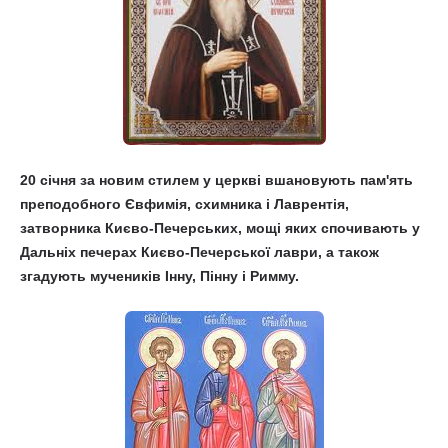
20 січня за новим стилем у церкві вшановують пам'ять
преподобного Євфимія, схимника і Лаврентія,
затворника Києво-Печерських, мощі яких спочивають у
Дальніх печерах Києво-Печерської лаври, а також
згадують мучеників Інну, Пінну і Римму.