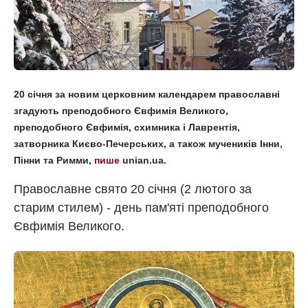
20 січня за новим церковним календарем православні
згадують преподобного Євфимія Великого,
преподобного Євфимія, схимника і Лаврентія,
затворника Києво-Печерських, а також мучеників Інни,
Пінни та Римми,
пише
unian.ua.
Православне свято 20 січня (2 лютого за
старим стилем) - день пам'яті преподобного
Євфимія Великого.