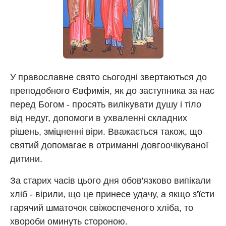
У православне свято сьогодні звертаються до
преподобного Євфимія, як до заступника за нас
перед Богом - просять вилікувати душу і тіло
від недуг, допомоги в ухваленні складних
рішень, зміцненні віри. Вважається також, що
святий допомагає в отриманні довгоочікуваної
дитини.
За старих часів цього дня обов'язково випікали
хліб - вірили, що це принесе удачу, а якщо з'їсти
гарячий шматочок свіжоспеченого хліба, то
хвороби оминуть стороною.