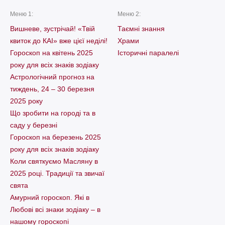
Меню 1:
Меню 2:
Вишневе, зустрічай! «Твій
Таємні знання
квиток до КАІ» вже цієї неділі!
Храми
Гороскоп на квітень 2025
Історичні паралелі
року для всіх знаків зодіаку
Астрологічний прогноз на
тиждень, 24 – 30 березня
2025 року
Що зробити на городі та в
саду у березні
Гороскоп на березень 2025
року для всіх знаків зодіаку
Коли святкуємо Масляну в
2025 році. Традиції та звичаї
свята
Амурний гороскоп. Які в
Любові всі знаки зодіаку – в
нашому гороскопі