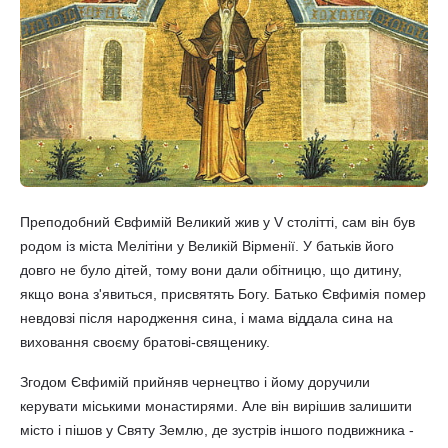
Преподобний Євфимій Великий жив у V столітті, сам він був
родом із міста Мелітіни у Великій Вірменії. У батьків його
довго не було дітей, тому вони дали обітницю, що дитину,
якщо вона з'явиться, присвятять Богу. Батько Євфимія помер
невдовзі після народження сина, і мама віддала сина на
виховання своєму братові-священику.
Згодом Євфимій прийняв чернецтво і йому доручили
керувати міськими монастирями. Але він вирішив залишити
місто і пішов у Святу Землю, де зустрів іншого подвижника -