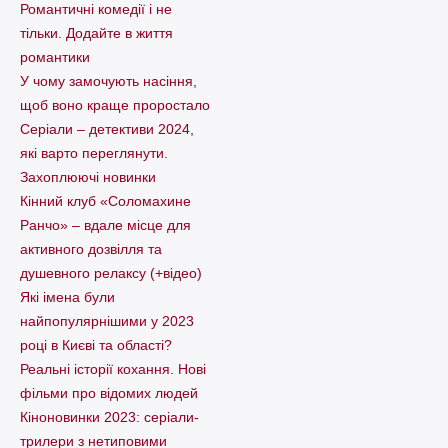
Романтичні комедії і не
тільки. Додайте в життя
романтики
У чому замочують насіння,
щоб воно краще проростало
Серіали – детективи 2024,
які варто пеpеглянути.
Захоплюючі новинки
Кінний клуб «Соломахине
Ранчо» – вдале місце для
активного дозвілля та
душевного релаксу (+відео)
Які імена були
найпопулярнішими у 2023
році в Києві та області?
Реальні історії кохання. Нові
фільми про відомих людей
Кіноновинки 2023: серіали-
трилери з нетиповими