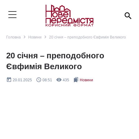
search
navigate_next
navigate_next
Головна
Новини
20 січня – преподобного Євфимія Великого
20 січня – преподобного
Євфимія Великого
today
query_builder
remove_red_eye
bookmarks
20.01.2025
08:51
435
Новини