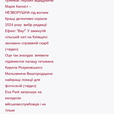
приймає перших відвідувачів
Марія Капніст –
НЕЗВОРУШНА під вогнем
Кращі детективні серіали
2024 року: вибір редакції
Ефект “Вау!” У закинутій
сільській хаті на Київщині
заховано справжній скарб
(+відео)
Оце так знахідка: виявили
підземелля палацу гетьмана
Кирила Розумовського
Мальовнича Вишгородщина:
найкращі локації для
фотосесій (+відео)
Eva Park запрошує на
екскурсію
військовослужбовців і не
тільки