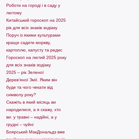
Pоботи на городі і в саду у
лютому
Китайський гороскоп на 2025
рік для всіх знаків зодіаку
Поруч із якими культурами
краще садити моркву,
картоплю, капусту та редис
Гороскоп на лютий 2025 року
для всіх знаків зодіаку
2025 – рік Зеленої
Дерев’яної Змії. Яким він
буде та чого чекати від
символу року?
Скажіть в який місяць ви
народилися, а я скажу, хто
ви: у травні – надійні, а у
грудні – чуйні
Боярський МакДональдз вже