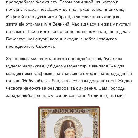
преподобного Феоктиста. Разом вони знайшли житло в
печері в горах, і незабаром до них приєдналися інші ченці.
Євфимій став духівником братії, а за своє подвижницьке
життя він отримав ім'я Великий. Час від часу він жив у пустелі
на самоті. Після його повернення ченці помічали, що під час
Божественної літургії вогонь сходив із небес і оточував
преподобного Євфимія.
За переказами, за молитвами преподобного відбувалися
чудеса: наприклад, у бідному монастирі з'явилася їжа для
мандрівників. Євфимій знав час своєї смерті і напередодні він
сказав: "Набувайте любов, яка є союзом досконалості. Жодна
чеснота неможлива без любові та смирення. Сам Господь
заради любові до нас упокорився і став Людиною, як і ми".