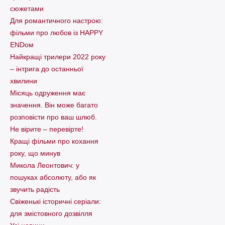
сюжетами
Для романтичного настрою:
фільми про любов із HAPPY
ENDом
Найкращі трилери 2022 року
– інтрига до останньої
хвилини
Місяць одруження має
значення. Він може багато
розповісти про ваш шлюб.
Не вірите – перевірте!
Кращі фільми про кохання
року, що минув
Микола Леонтович: у
пошуках абсолюту, або як
звучить радість
Свіженькі історичні серіали:
для змістовного дозвілля