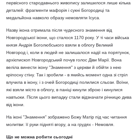
первісного стародавнього живопису залишилося лише кілька
деталей: фрагменти мафорія і сукні Богородиці та
медальйона навколо образу немовляти Ісуса.
Назву ікона отримала після чудесного знамення від
Новгородської ікони, що сталося 1170 року. У ті часи війська
князя Андрія Боголюбського взяли в облогу Великий
Новгород і, коли в людей не залишалося надії на порятунок,
архієпископ Новгородський почув голос Діви Марії. Вона
веліла винести ікону "Знамення" з церкви й обійти з нею
кріпосну стіну. Так і зробили - в якийсь момент одна зі стріл
влучила в ікону, і з очей Богородиці полилися сльози. Воїни,
які взяли місто в облогу, в паніці кинули зброю і кинулися
навтьоки. Після цього випадку стали відзначати річницю дива
від ікони.
На іконі "Знамення" зображено Божу Матір під час читання
молитви: її руки підняті вгору, а на грудях - Немовля.
Що не можна робити сьогодні