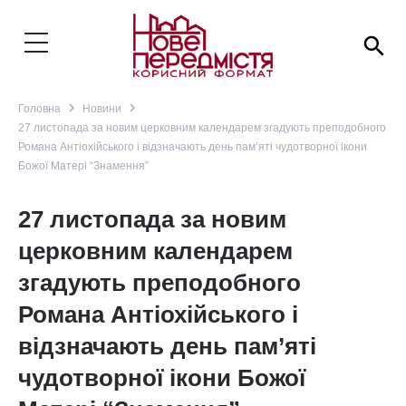
search
navigate_next
navigate_next
Головна
Новини
27 листопада за новим церковним календарем згадують преподобного
Романа Антіохійського і відзначають день пам’яті чудотворної ікони
Божої Матері “Знамення”
27 листопада за новим
церковним календарем
згадують преподобного
Романа Антіохійського і
відзначають день пам’яті
чудотворної ікони Божої