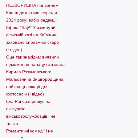
НЕЗВОРУШНА під вогнем
Кращі детективні серіали
2024 року: вибір редакції
Ефект “Вау!” У закинутій
сільській хаті на Київщині
заховано справжній скарб
(+відео)
Оце так знахідка: виявили
підземелля палацу гетьмана
Кирила Розумовського
Мальовнича Вишгородщина:
найкращі локації для
фотосесій (+відео)
Eva Park запрошує на
екскурсію
військовослужбовців і не
тільки
Романтичні комедії і не