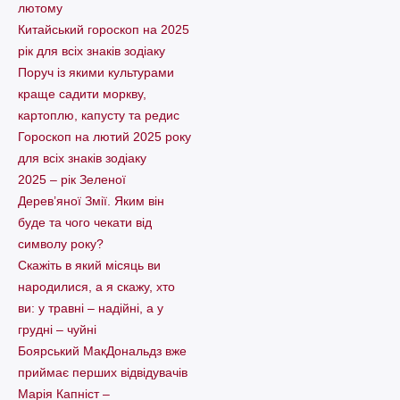
лютому
Китайський гороскоп на 2025
рік для всіх знаків зодіаку
Поруч із якими культурами
краще садити моркву,
картоплю, капусту та редис
Гороскоп на лютий 2025 року
для всіх знаків зодіаку
2025 – рік Зеленої
Дерев’яної Змії. Яким він
буде та чого чекати від
символу року?
Скажіть в який місяць ви
народилися, а я скажу, хто
ви: у травні – надійні, а у
грудні – чуйні
Боярський МакДональдз вже
приймає перших відвідувачів
Марія Капніст –