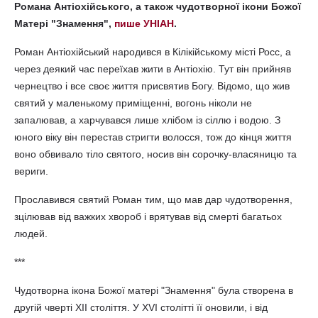
Романа Антіохійського, а також чудотворної ікони Божої
Матері "Знамення",
пише УНІАН
.
Роман Антіохійський народився в Кілікійському місті Росс, а
через деякий час переїхав жити в Антіохію. Тут він прийняв
чернецтво і все своє життя присвятив Богу. Відомо, що жив
святий у маленькому приміщенні, вогонь ніколи не
запалював, а харчувався лише хлібом із сіллю і водою. З
юного віку він перестав стригти волосся, тож до кінця життя
воно обвивало тіло святого, носив він сорочку-власяницю та
вериги.
Прославився святий Роман тим, що мав дар чудотворення,
зцілював від важких хвороб і врятував від смерті багатьох
людей.
***
Чудотворна ікона Божої матері "Знамення" була створена в
другій чверті XII століття. У XVI столітті її оновили, і від