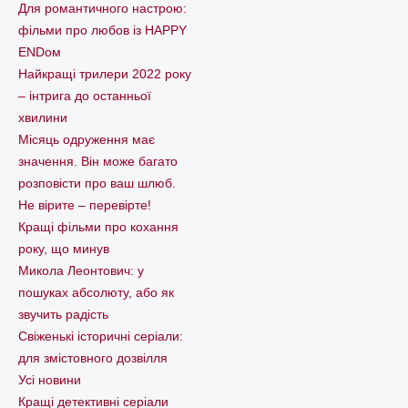
Для романтичного настрою:
фільми про любов із HAPPY
ENDом
Найкращі трилери 2022 року
– інтрига до останньої
хвилини
Місяць одруження має
значення. Він може багато
розповісти про ваш шлюб.
Не вірите – перевірте!
Кращі фільми про кохання
року, що минув
Микола Леонтович: у
пошуках абсолюту, або як
звучить радість
Свіженькі історичні серіали:
для змістовного дозвілля
Усі новини
Кращі детективні серіали