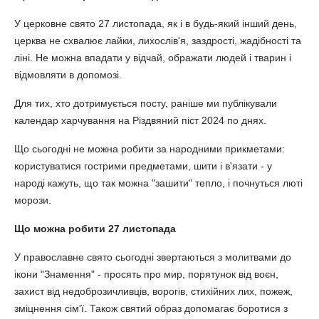
У церковне свято 27 листопада, як і в будь-який інший день,
церква не схвалює лайки, лихослів'я, заздрості, жадібності та
ліні. Не можна впадати у відчай, ображати людей і тварин і
відмовляти в допомозі.
Для тих, хто дотримується посту, раніше ми публікували
календар харчування на Різдвяний піст 2024 по днях.
Що сьогодні не можна робити за народними прикметами:
користуватися гострими предметами, шити і в'язати - у
народі кажуть, що так можна "зашити" тепло, і почнуться люті
морози.
Що можна робити 27 листопада
У православне свято сьогодні звертаються з молитвами до
ікони "Знамення" - просять про мир, порятунок від воєн,
захист від недоброзичливців, ворогів, стихійних лих, пожеж,
зміцнення сім'ї. Також святий образ допомагає боротися з