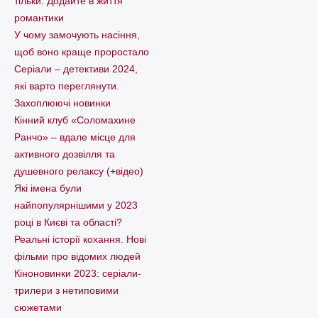
тільки. Додайте в життя
романтики
У чому замочують насіння,
щоб воно краще проростало
Серіали – детективи 2024,
які варто пеpеглянути.
Захоплюючі новинки
Кінний клуб «Соломахине
Ранчо» – вдале місце для
активного дозвілля та
душевного релаксу (+відео)
Які імена були
найпопулярнішими у 2023
році в Києві та області?
Реальні історії кохання. Нові
фільми про відомих людей
Кіноновинки 2023: серіали-
трилери з нетиповими
сюжетами