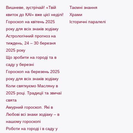
Вишневе, зустрічай! «Твій
Таємні знання
квиток до КАІ» вже цієї неділі!
Храми
Гороскоп на квітень 2025
Історичні паралелі
року для всіх знаків зодіаку
Астрологічний прогноз на
тиждень, 24 – 30 березня
2025 року
Що зробити на городі та в
саду у березні
Гороскоп на березень 2025
року для всіх знаків зодіаку
Коли святкуємо Масляну в
2025 році. Традиції та звичаї
свята
Амурний гороскоп. Які в
Любові всі знаки зодіаку – в
нашому гороскопі
Pоботи на городі і в саду у