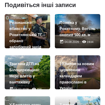
Подивіться інші записи
Резонансне
Пожежа у
вбивство у
Рокитному. Вогонь
Рокитнянській ТГ –
охопив 500 кв. м
обрано
today
remove_red_eye
04.08.2026
1934
запобіжний захід
today
remove_red_eye
14.07.2026
253
Трагічна ДТП на
10 липня за новим
Білоцерківщині:
церковним
Мерс влетів у
календарем
вантажівку
православні в
Україні
today
remove_red_eye
16.07.2026
456
вшановують
пам’ять
У Броварському
7 липня