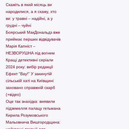
Скажіть в який місяць ви
народилися, а я скажу, хто
ви: у травні – надійні, а у
грудні – чуйні
Боярський МакДональдз вже
приймає перших відвідувачів
Марія Капніст –
НЕЗВОРУШНА під вогнем
Кращі детективні серіали
2024 року: вибір редакції
Ефект “Вау!” У закинутій
сільській хаті на Київщині
заховано справжній скарб
(+відео)
Оце так знахідка: виявили
підземелля палацу гетьмана
Кирила Розумовського
Мальовнича Вишгородщина:
найкращі локації для