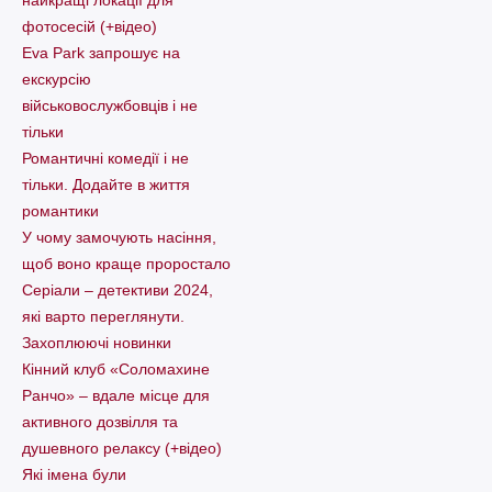
фотосесій (+відео)
Eva Park запрошує на
екскурсію
військовослужбовців і не
тільки
Романтичні комедії і не
тільки. Додайте в життя
романтики
У чому замочують насіння,
щоб воно краще проростало
Серіали – детективи 2024,
які варто пеpеглянути.
Захоплюючі новинки
Кінний клуб «Соломахине
Ранчо» – вдале місце для
активного дозвілля та
душевного релаксу (+відео)
Які імена були