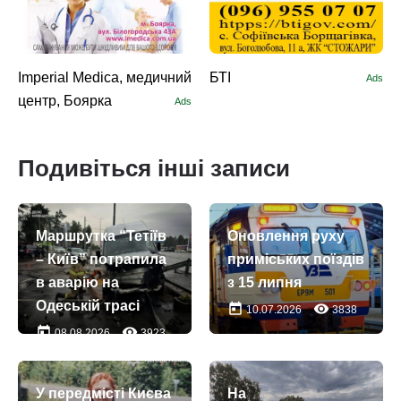
Imperial Medica, медичний
БТІ
Ads
центр, Боярка
Ads
Подивіться інші записи
Маршрутка “Тетіїв
Оновлення руху
– Київ” потрапила
приміських поїздів
в аварію на
з 15 липня
Одеській трасі
today
remove_red_eye
10.07.2026
3838
today
remove_red_eye
08.08.2026
3923
У передмісті Києва
На