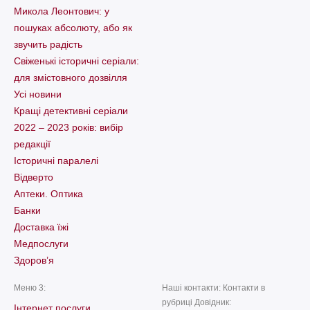
Микола Леонтович: у
пошуках абсолюту, або як
звучить радість
Свіженькі історичні серіали:
для змістовного дозвілля
Усі новини
Кращі детективні серіали
2022 – 2023 років: вибір
редакції
Історичні паралелі
Відверто
Аптеки. Оптика
Банки
Доставка їжі
Медпослуги
Здоров’я
Меню 3:
Наші контакти: Контакти в
рубриці Довідник:
Інтернет послуги