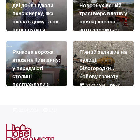
дві доби шукали
Новообухівській
пенсіонерку, яка
трасі Мерс влетів у
пішла з дому та не
припарковане
повернулася
авто дорожньої
служби
today
remove_red_eye
27.07.2026
204
today
remove_red_eye
07.07.2026
271
Ранкова ворожа
П’яний залишив на
атака на Київщину:
вулиці
у передмісті
Білогородки…
столиці
бойову гранату
постраждали 5
today
remove_red_eye
23.07.2026
69
осіб, серед них
троє дітей
today
remove_red_eye
22.07.2026
2714