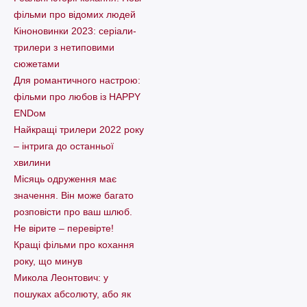
фільми про відомих людей
Кіноновинки 2023: серіали-
трилери з нетиповими
сюжетами
Для романтичного настрою:
фільми про любов із HAPPY
ENDом
Найкращі трилери 2022 року
– інтрига до останньої
хвилини
Місяць одруження має
значення. Він може багато
розповісти про ваш шлюб.
Не вірите – перевірте!
Кращі фільми про кохання
року, що минув
Микола Леонтович: у
пошуках абсолюту, або як