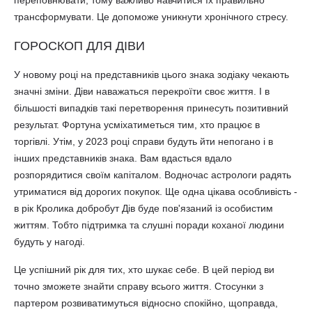
трансформувати. Це допоможе уникнути хронічного стресу.
ГОРОСКОП ДЛЯ ДІВИ
У новому році на представників цього знака зодіаку чекають
значні зміни. Діви наважаться перекроїти своє життя. І в
більшості випадків такі перетворення принесуть позитивний
результат. Фортуна усміхатиметься тим, хто працює в
торгівлі. Утім, у 2023 році справи будуть йти непогано і в
інших представників знака. Вам вдасться вдало
розпорядитися своїм капіталом. Водночас астрологи радять
утриматися від дорогих покупок. Ще одна цікава особливість -
в рік Кролика добробут Дів буде пов'язаний із особистим
життям. Тобто підтримка та слушні поради коханої людини
будуть у нагоді.
Це успішний рік для тих, хто шукає себе. В цей період ви
точно зможете знайти справу всього життя. Стосунки з
партером розвиватимуться відносно спокійно, щоправда,