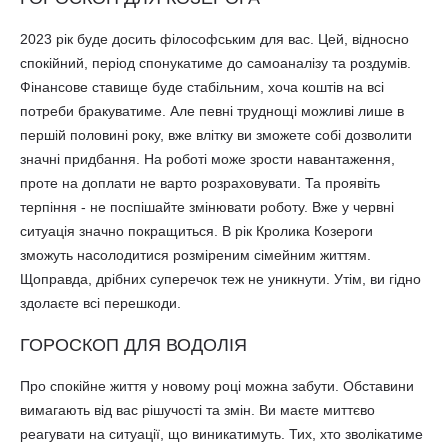
2023 рік буде досить філософським для вас. Цей, відносно
спокійний, період спонукатиме до самоаналізу та роздумів.
Фінансове ставище буде стабільним, хоча коштів на всі
потреби бракуватиме. Але певні труднощі можливі лише в
першій половині року, вже влітку ви зможете собі дозволити
значні придбання. На роботі може зрости навантаження,
проте на доплати не варто розраховувати. Та проявіть
терпіння - не поспішайте змінювати роботу. Вже у червні
ситуація значно покращиться. В рік Кролика Козероги
зможуть насолодитися розміреним сімейним життям.
Щоправда, дрібних суперечок теж не уникнути. Утім, ви гідно
здолаєте всі перешкоди.
ГОРОСКОП ДЛЯ ВОДОЛІЯ
Про спокійне життя у новому році можна забути. Обставини
вимагають від вас рішучості та змін. Ви маєте миттєво
реагувати на ситуації, що виникатимуть. Тих, хто зволікатиме