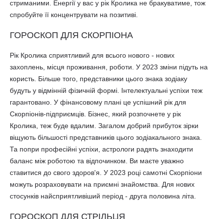
стриманими. Енергії у вас у рік Кролика не бракуватиме, тож
спробуйте її концентрувати на позитиві.
ГОРОСКОП ДЛЯ СКОРПІОНА
Рік Кролика сприятливий для всього нового - нових
захоплень, місця проживання, роботи. У 2023 зміни підуть на
користь. Більше того, представники цього знака зодіаку
будуть у відмінній фізичній формі. Інтелектуальні успіхи теж
гарантовано. У фінансовому плані це успішний рік для
Скорпіонів-підприємців. Бізнес, який розпочнете у рік
Кролика, теж буде вдалим. Загалом добрий прибуток зірки
віщують більшості представників цього зодіакального знака.
Та попри професійні успіхи, астрологи радять знаходити
баланс між роботою та відпочинком. Ви маєте уважно
ставитися до свого здоров'я. У 2023 році самотні Скорпіони
можуть розраховувати на приємні знайомства. Для нових
стосунків найсприятливіший період - друга половина літа.
ГОРОСКОП ДЛЯ СТРІЛЬЦЯ