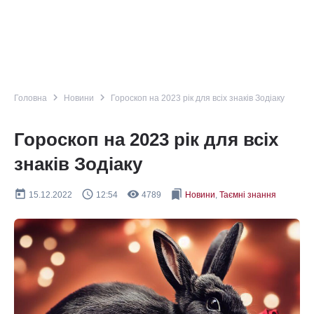
navigate_next
navigate_next
Головна
Новини
Гороскоп на 2023 рік для всіх знаків Зодіаку
Гороскоп на 2023 рік для всіх
знаків Зодіаку
today
query_builder
remove_red_eye
bookmarks
15.12.2022
12:54
4789
Новини
,
Таємні знання