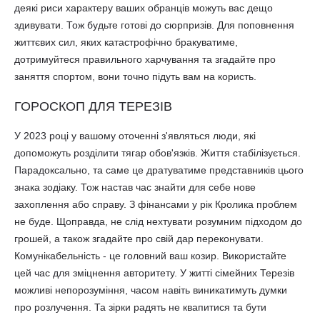
деякі риси характеру ваших обранців можуть вас дещо
здивувати. Тож будьте готові до сюрпризів. Для поповнення
життєвих сил, яких катастрофічно бракуватиме,
дотримуйтеся правильного харчування та згадайте про
заняття спортом, вони точно підуть вам на користь.
ГОРОСКОП ДЛЯ ТЕРЕЗІВ
У 2023 році у вашому оточенні з'являться люди, які
допоможуть розділити тягар обов'язків. Життя стабілізується.
Парадоксально, та саме це дратуватиме представників цього
знака зодіаку. Тож настав час знайти для себе нове
захоплення або справу. З фінансами у рік Кролика проблем
не буде. Щоправда, не слід нехтувати розумним підходом до
грошей, а також згадайте про свій дар переконувати.
Комунікабельність - це головний ваш козир. Використайте
цей час для зміцнення авторитету. У житті сімейних Терезів
можливі непорозуміння, часом навіть виникатимуть думки
про розлучення. Та зірки радять не квапитися та бути