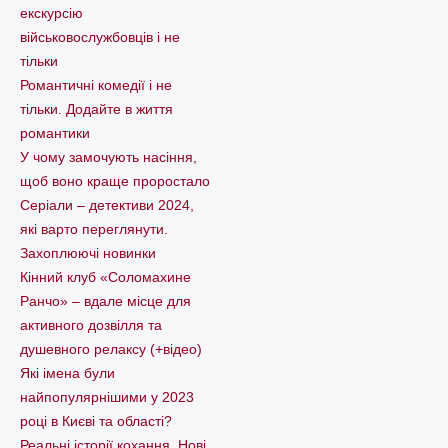
екскурсію
військовослужбовців і не
тільки
Романтичні комедії і не
тільки. Додайте в життя
романтики
У чому замочують насіння,
щоб воно краще проростало
Серіали – детективи 2024,
які варто пеpеглянути.
Захоплюючі новинки
Кінний клуб «Соломахине
Ранчо» – вдале місце для
активного дозвілля та
душевного релаксу (+відео)
Які імена були
найпопулярнішими у 2023
році в Києві та області?
Реальні історії кохання. Нові