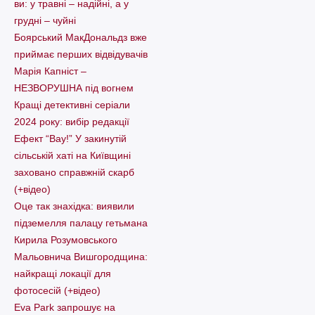
ви: у травні – надійні, а у
грудні – чуйні
Боярський МакДональдз вже
приймає перших відвідувачів
Марія Капніст –
НЕЗВОРУШНА під вогнем
Кращі детективні серіали
2024 року: вибір редакції
Ефект “Вау!” У закинутій
сільській хаті на Київщині
заховано справжній скарб
(+відео)
Оце так знахідка: виявили
підземелля палацу гетьмана
Кирила Розумовського
Мальовнича Вишгородщина:
найкращі локації для
фотосесій (+відео)
Eva Park запрошує на