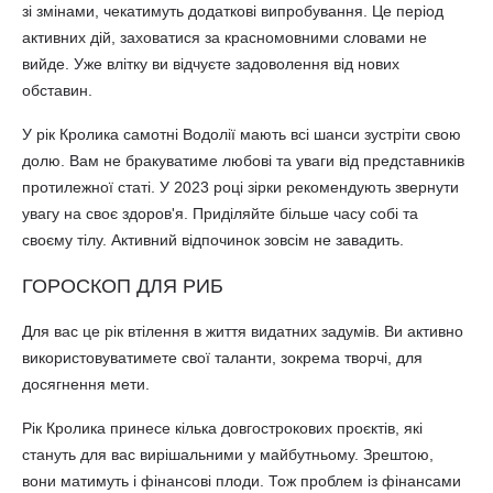
зі змінами, чекатимуть додаткові випробування. Це період
активних дій, заховатися за красномовними словами не
вийде. Уже влітку ви відчуєте задоволення від нових
обставин.
У рік Кролика самотні Водолії мають всі шанси зустріти свою
долю. Вам не бракуватиме любові та уваги від представників
протилежної статі. У 2023 році зірки рекомендують звернути
увагу на своє здоров'я. Приділяйте більше часу собі та
своєму тілу. Активний відпочинок зовсім не завадить.
ГОРОСКОП ДЛЯ РИБ
Для вас це рік втілення в життя видатних задумів. Ви активно
використовуватимете свої таланти, зокрема творчі, для
досягнення мети.
Рік Кролика принесе кілька довгострокових проєктів, які
стануть для вас вирішальними у майбутньому. Зрештою,
вони матимуть і фінансові плоди. Тож проблем із фінансами