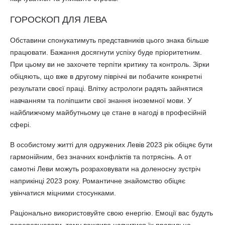
ГОРОСКОП ДЛЯ ЛЕВА
Обставини спонукатимуть представників цього знака більше
працювати. Бажання досягнути успіху буде пріоритетним.
При цьому ви не захочете терпіти критику та контроль. Зірки
обіцяють, що вже в другому півріччі ви побачите конкретні
результати своєї праці. Влітку астрологи радять зайнятися
навчанням та поліпшити свої знання іноземної мови. У
найближчому майбутньому це стане в нагоді в професійній
сфері.
В особистому житті для одружених Левів 2023 рік обіцяє бути
гармонійним, без значних конфліктів та потрясінь. А от
самотні Леви можуть розраховувати на доленосну зустріч
наприкінці 2023 року. Романтичне знайомство обіцяє
увінчатися міцними стосунками.
Раціонально використовуйте свою енергію. Емоції вас будуть
переповнювати, тому важливо навчитися їх правильно