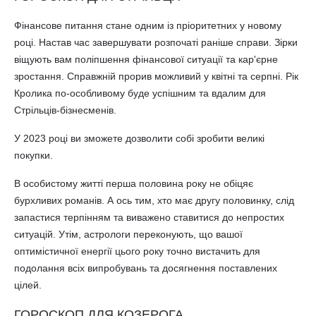
Фінансове питання стане одним із пріоритетних у новому
році. Настав час завершувати розпочаті раніше справи. Зірки
віщують вам поліпшення фінансової ситуації та кар'єрне
зростання. Справжній прорив можливий у квітні та серпні. Рік
Кролика по-особливому буде успішним та вдалим для
Стрільців-бізнесменів.
У 2023 році ви зможете дозволити собі зробити великі
покупки.
В особистому житті перша половина року не обіцяє
бурхливих романів. А ось тим, хто має другу половинку, слід
запастися терпінням та виважено ставитися до непростих
ситуацій. Утім, астрологи переконують, що вашої
оптимістичної енергії цього року точно вистачить для
подолання всіх випробувань та досягнення поставлених
цілей.
ГОРОСКОП ДЛЯ КОЗЕРОГА