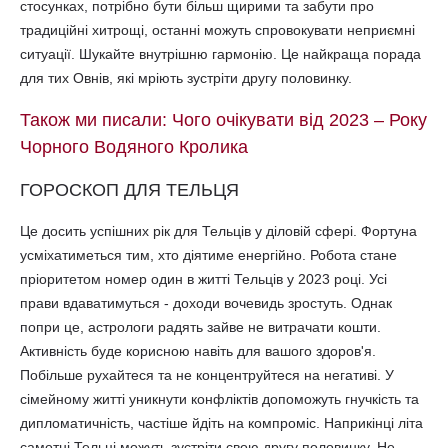
стосунках, потрібно бути більш щирими та забути про
традиційні хитрощі, останні можуть спровокувати неприємні
ситуації. Шукайте внутрішню гармонію. Це найкраща порада
для тих Овнів, які мріють зустріти другу половинку.
Також ми писали: Чого очікувати від 2023 – Року
Чорного Водяного Кролика
ГОРОСКОП ДЛЯ ТЕЛЬЦЯ
Це досить успішних рік для Тельців у діловій сфері. Фортуна
усміхатиметься тим, хто діятиме енергійно. Робота стане
пріоритетом номер один в житті Тельців у 2023 році. Усі
прави вдаватимуться - доходи вочевидь зростуть. Однак
попри це, астрологи радять зайве не витрачати кошти.
Активність буде корисною навіть для вашого здоров'я.
Побільше рухайтеся та не концентруйтеся на негативі. У
сімейному житті уникнути конфліктів допоможуть гнучкість та
дипломатичність, частіше йдіть на компроміс. Наприкінці літа
самотні Тельці можуть зустріти свою другу половинку. Не