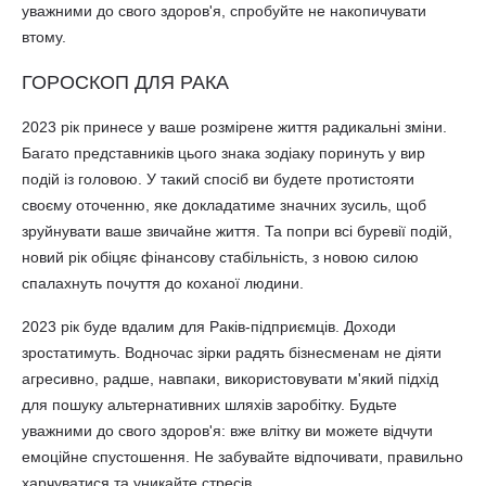
уважними до свого здоров'я, спробуйте не накопичувати
втому.
ГОРОСКОП ДЛЯ РАКА
2023 рік принесе у ваше розмірене життя радикальні зміни.
Багато представників цього знака зодіаку поринуть у вир
подій із головою. У такий спосіб ви будете протистояти
своєму оточенню, яке докладатиме значних зусиль, щоб
зруйнувати ваше звичайне життя. Та попри всі буревії подій,
новий рік обіцяє фінансову стабільність, з новою силою
спалахнуть почуття до коханої людини.
2023 рік буде вдалим для Раків-підприємців. Доходи
зростатимуть. Водночас зірки радять бізнесменам не діяти
агресивно, радше, навпаки, використовувати м'який підхід
для пошуку альтернативних шляхів заробітку. Будьте
уважними до свого здоров'я: вже влітку ви можете відчути
емоційне спустошення. Не забувайте відпочивати, правильно
харчуватися та уникайте стресів.