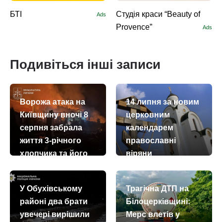
БТІ
Студія краси “Beauty of
Ads
Provence”
Ads
Подивіться інші записи
Ворожа атака на
14 липня за новим
Київщину вночі 8
церковним
серпня забрала
календарем
життя 3-річного
православні
хлопчика та його
віряни
бабусі й дідуся
вшановують
пам’ять
today
remove_red_eye
08.08.2026
634
У Обухівському
Трагічна ДТП на
благовірного
районі два брати
Білоцерківщині:
князя Оскольда
увечері вирішили
Мерс влетів у
today
remove_red_eye
14.07.2026
55