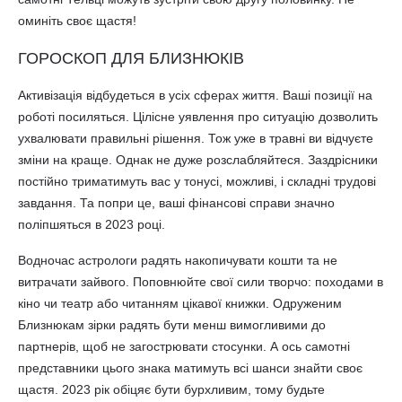
оминіть своє щастя!
ГОРОСКОП ДЛЯ БЛИЗНЮКІВ
Активізація відбудеться в усіх сферах життя. Ваші позиції на
роботі посиляться. Цілісне уявлення про ситуацію дозволить
ухвалювати правильні рішення. Тож уже в травні ви відчуєте
зміни на краще. Однак не дуже розслабляйтеся. Заздрісники
постійно триматимуть вас у тонусі, можливі, і складні трудові
завдання. Та попри це, ваші фінансові справи значно
поліпшяться в 2023 році.
Водночас астрологи радять накопичувати кошти та не
витрачати зайвого. Поповнюйте свої сили творчо: походами в
кіно чи театр або читанням цікавої книжки. Одруженим
Близнюкам зірки радять бути менш вимогливими до
партнерів, щоб не загострювати стосунки. А ось самотні
представники цього знака матимуть всі шанси знайти своє
щастя. 2023 рік обіцяє бути бурхливим, тому будьте