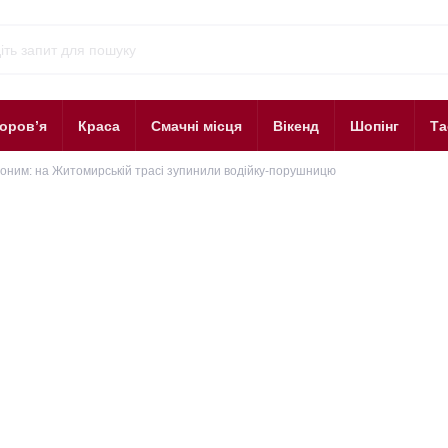
оров’я
Краса
Смачні місця
Вікенд
Шопінг
Та
рвоним: на Житомирській трасі зупинили водійку-порушницю