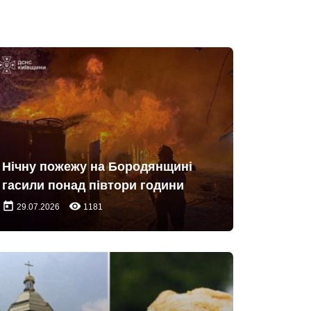
Нічну пожежу на Бородянщині
гасили понад півтори години
today
remove_red_eye
29.07.2026
1181