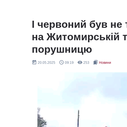
І червоний був не
на Житомирській т
порушницю
today
query_builder
remove_red_eye
bookmarks
20.05.2025
09:19
253
Новини