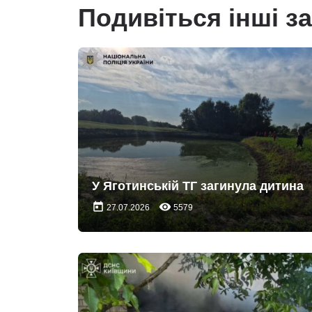
Подивіться інші з
У Яготинській ТГ загинула дитина
today
remove_red_eye
27.07.2026
5579