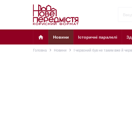
home
Новини
Історичні паралелі
Зд
navigate_next
navigate_next
Головна
Новини
І червоний був не таким вже й че