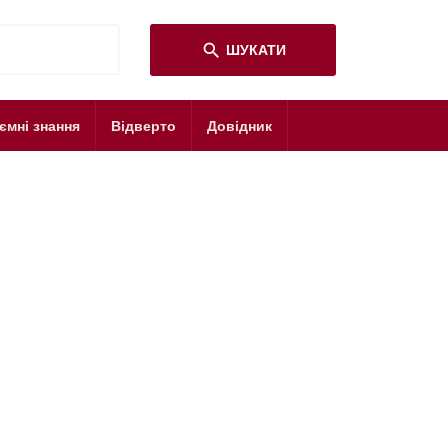
search
ШУКАТИ
ємні знання
Відверто
Довідник