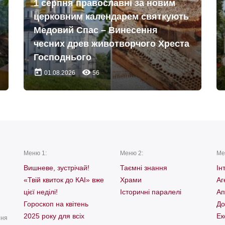
1 серпня православні за новим
церковним календарем святкують
Медовий Спас – Винесення
чесних древ животворчого Хреста
Господнього
today
remove_red_eye
01.08.2026
56
Меню 1:
Меню 2:
Ме
Вишневе, зустрічай!
Таємні знання
Ін
«Твій квиток до КАІ» вже
Храми
Аг
цієї неділі!
Історичні паралелі
Ап
Гороскоп на квітень
До
2025 року для всіх
Ек
ння