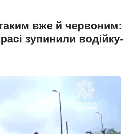
 таким вже й червоним:
расі зупинили водійку-