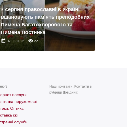
7 серпня православні в Україні
вшановують пам’ять преподобних
Пимена Багатохворобого та
Пимена Постника
today
remove_red_eye
07.08.2026
22
ню 3:
Наші контакти: Контакти в
рубриці Довідник:
тернет послуги
ентства нерухомості
теки. Оптика
ставка їжі
стренні служби