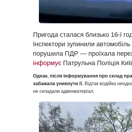
Пригода сталася близько 16-ї го
Інспектори зупинили автомобіль 
порушила ПДР — проїхала перех
інформує
Патрульна Поліція Киї
Однак, після інформування про склад пра
забажала уникнути її.
Відтак водійка неодн
не складали адмінматеріал.