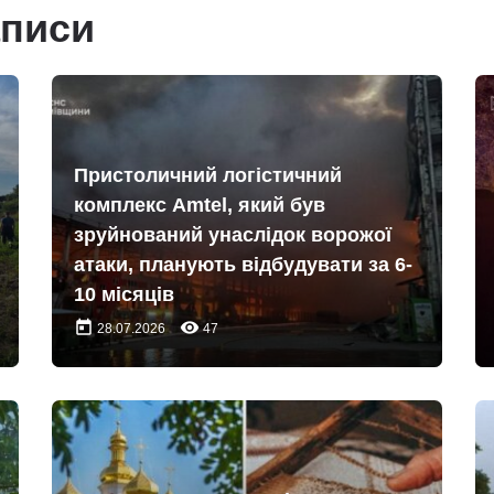
аписи
Пристоличний логістичний
комплекс Amtel, який був
зруйнований унаслідок ворожої
атаки, планують відбудувати за 6-
10 місяців
today
remove_red_eye
28.07.2026
47