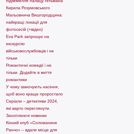
підземелля палацу гетьмана
Кирила Розумовського
Мальовнича Вишгородщина:
найкращі локації для
фотосесій (+відео)
Eva Park запрошує на
екскурсію
військовослужбовців і не
тільки
Романтичні комедії і не
тільки. Додайте в життя
романтики
У чому замочують насіння,
щоб воно краще проростало
Серіали – детективи 2024,
які варто пеpеглянути.
Захоплюючі новинки
Кінний клуб «Соломахине
Ранчо» – вдале місце для