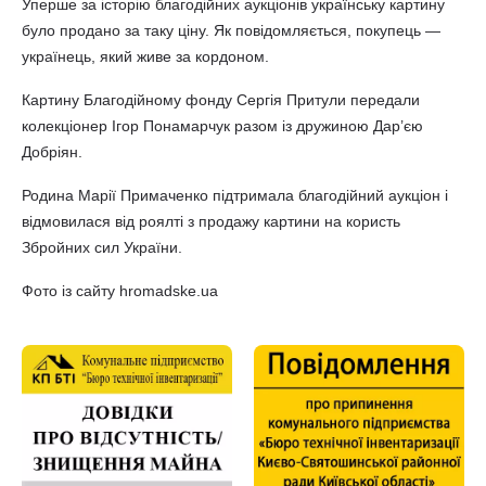
Уперше за історію благодійних аукціонів українську картину
було продано за таку ціну. Як повідомляється, покупець —
українець, який живе за кордоном.
Картину Благодійному фонду Сергія Притули передали
колекціонер Ігор Понамарчук разом із дружиною Дар’єю
Добріян.
Родина Марії Примаченко підтримала благодійний аукціон і
відмовилася від роялті з продажу картини на користь
Збройних сил України.
Фото із сайту hromadske.ua