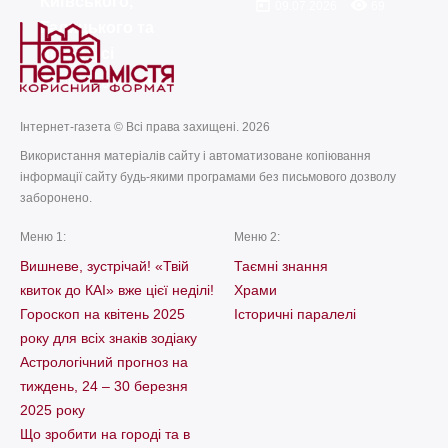
Київського,
today
remove_red_eye
09.07.2026
69
Галицького та
всієї Русі
today
remove_red_eye
26.07.2026
45
Інтернет-газета © Всі права захищені. 2026
Використання матеріалів сайту і автоматизоване копіювання
інформації сайту будь-якими програмами без письмового дозволу
заборонено.
Меню 1:
Меню 2:
Вишневе, зустрічай! «Твій
Таємні знання
квиток до КАІ» вже цієї неділі!
Храми
Гороскоп на квітень 2025
Історичні паралелі
року для всіх знаків зодіаку
Астрологічний прогноз на
тиждень, 24 – 30 березня
2025 року
Що зробити на городі та в