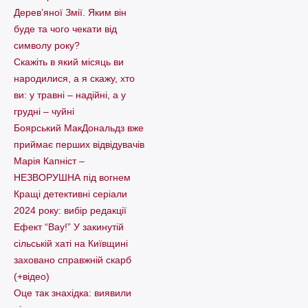
Дерев’яної Змії. Яким він
буде та чого чекати від
символу року?
Скажіть в який місяць ви
народилися, а я скажу, хто
ви: у травні – надійні, а у
грудні – чуйні
Боярський МакДональдз вже
приймає перших відвідувачів
Марія Капніст –
НЕЗВОРУШНА під вогнем
Кращі детективні серіали
2024 року: вибір редакції
Ефект “Вау!” У закинутій
сільській хаті на Київщині
заховано справжній скарб
(+відео)
Оце так знахідка: виявили