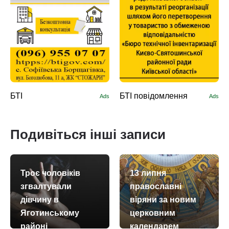
БТІ
БТІ повідомлення
Ads
Ads
Подивіться інші записи
Троє чоловіків
13 липня
згвалтували
православні
дівчину в
віряни за новим
Яготинському
церковним
районі
календарем