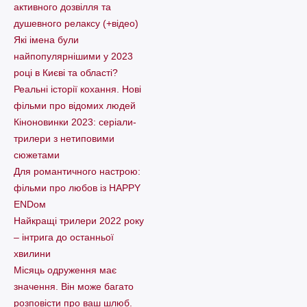
активного дозвілля та
душевного релаксу (+відео)
Які імена були
найпопулярнішими у 2023
році в Києві та області?
Реальні історії кохання. Нові
фільми про відомих людей
Кіноновинки 2023: серіали-
трилери з нетиповими
сюжетами
Для романтичного настрою:
фільми про любов із HAPPY
ENDом
Найкращі трилери 2022 року
– інтрига до останньої
хвилини
Місяць одруження має
значення. Він може багато
розповісти про ваш шлюб.