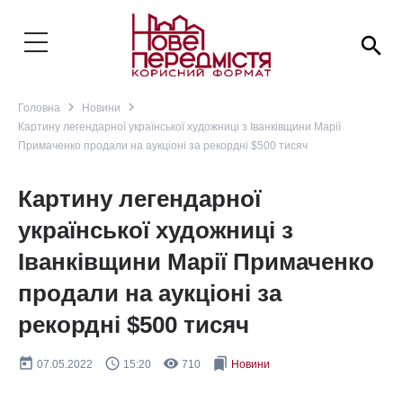
search
navigate_next
navigate_next
Головна
Новини
Картину легендарної української художниці з Іванківщини Марії
Примаченко продали на аукціоні за рекордні $500 тисяч
Картину легендарної
української художниці з
Іванківщини Марії Примаченко
продали на аукціоні за
рекордні $500 тисяч
today
query_builder
remove_red_eye
bookmarks
07.05.2022
15:20
710
Новини