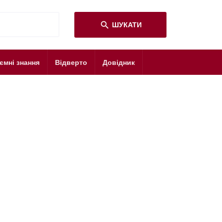
search
ШУКАТИ
ємні знання
Відверто
Довідник