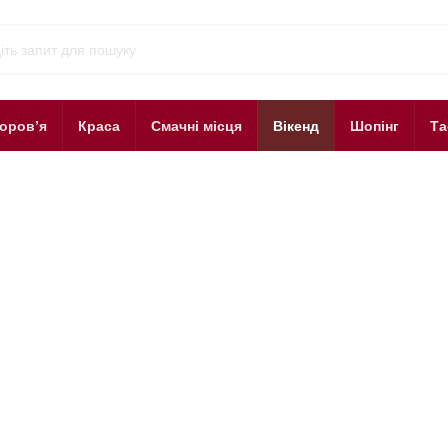
оров’я
Краса
Смачні місця
Вікенд
Шопінг
Та