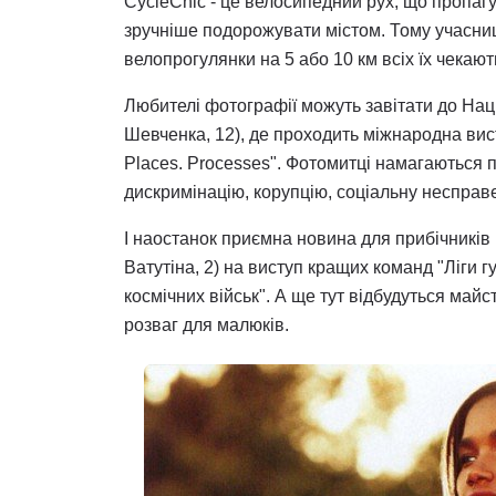
CycleChic - це велосипедний рух, що пропагу
зручніше подорожувати містом. Тому учасниц
велопрогулянки на 5 або 10 км всіх їх чекають
Любителі фотографії можуть завітати до Наці
Шевченка, 12), де проходить міжнародна вист
Places. Processes". Фотомитці намагаються 
дискримінацію, корупцію, соціальну несправед
І наостанок приємна новина для прибічників 
Ватутіна, 2) на виступ кращих команд "Ліги г
космічних військ". А ще тут відбудуться май
розваг для малюків.