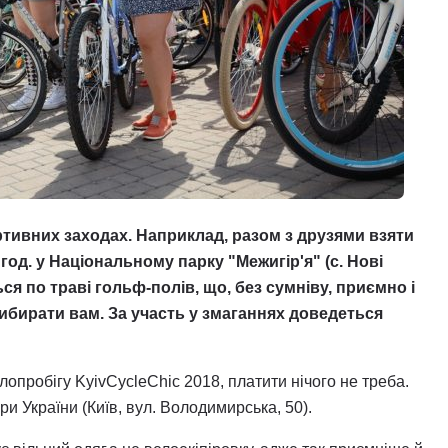
ртивних заходах. Наприклад, разом з друзями взяти
 год. у Національному парку "Межигір'я" (с. Нові
ться по траві гольф-полів, що, без сумніву, приємно і
. Вибирати вам. За участь у змаганнях доведеться
елопробігу KyivCycleChic 2018, платити нічого не треба.
ри України (Київ, вул. Володимирська, 50).