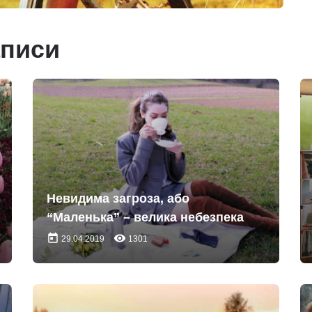
аписи
Невидима загроза, або
“Маленька” – велика небезпека
today
remove_red_eye
29.04.2019
1301