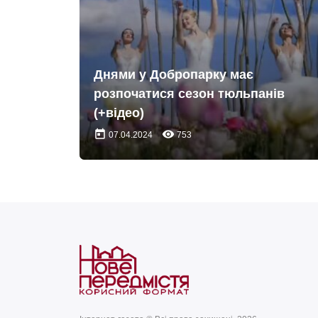
Днями у Добропарку має
розпочатися сезон тюльпанів
(+відео)
today
remove_red_eye
07.04.2024
753