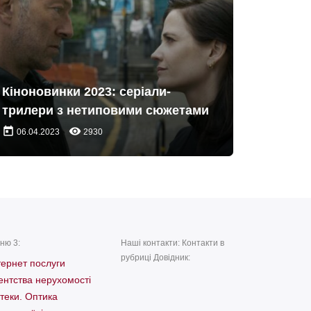
Кіноновинки 2023: серіали-
трилери з нетиповими сюжетами
today
remove_red_eye
06.04.2023
2930
ню 3:
Наші контакти: Контакти в
рубриці Довідник:
тернет послуги
ентства нерухомості
теки. Оптика