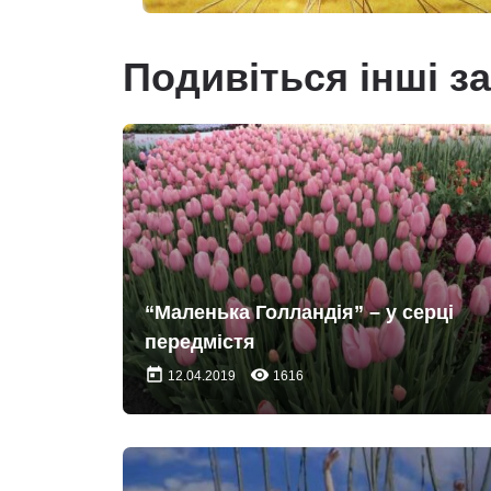
Подивіться інші з
“Маленька Голландія” – у серці
передмістя
today
remove_red_eye
12.04.2019
1616