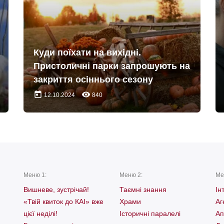
Куди поїхати на вихідні.
Пристоличні парки запрошують на
закриття осіннього сезону
today
remove_red_eye
12.10.2024
840
Меню 1:
Меню 2:
Ме
Вишневе, зустрічай!
Таємні знання
Ін
«Твій квиток до КАІ» вже
Храми
Аг
цієї неділі!
Історичні паралелі
Ап