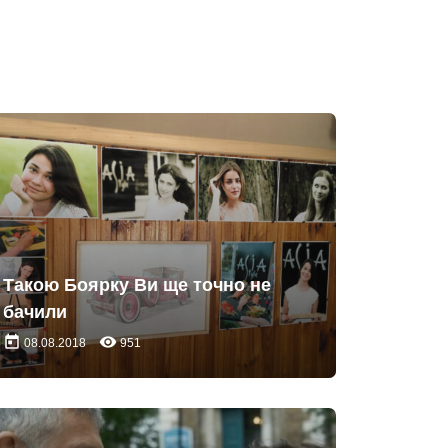
Такою Боярку Ви ще точно не
бачили
today
remove_red_eye
08.08.2018
951