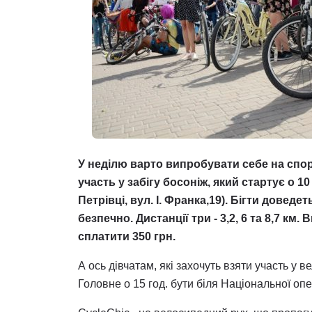
У неділю варто випробувати себе на спо
участь у забігу босоніж, який стартує о 10
Петрівці, вул. І. Франка,19). Бігти доведе
безпечно. Дистанції три - 3,2, 6 та 8,7 км
сплатити 350 грн.
А ось дівчатам, які захочуть взяти участь у в
Головне о 15 год. бути біля Національної опе