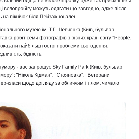
є вільний одяг,а не велоекіпіровку, адже так приємніше й
і велопробігу можуть одягати що завгодно, адже після
 на пікнічок біля Пейзажної алеї.
онального музею ім. Т.Г. Шевченка (Київ, бульвар
авка робіт семи фотографів з різних країн світу "People.
показати найбільш гострі проблеми сьогодення:
ливість, бідність.
гумору - вас запрошує Sky Family Park (Київ, бульвар
умору": "Ніколь Кідман", "Стояновка", "Ветерани
стер-класи щодо догляду за обличчям і тілом, чимало