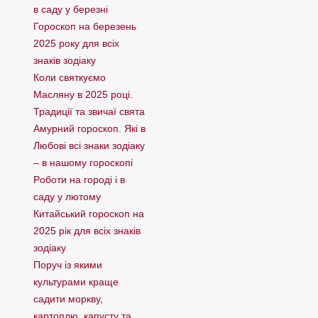
в саду у березні
Гороскоп на березень
2025 року для всіх
знаків зодіаку
Коли святкуємо
Масляну в 2025 році.
Традиції та звичаї свята
Амурний гороскоп. Які в
Любові всі знаки зодіаку
– в нашому гороскопі
Pоботи на городі і в
саду у лютому
Китайський гороскоп на
2025 рік для всіх знаків
зодіаку
Поруч із якими
культурами краще
садити моркву,
картоплю, капусту та