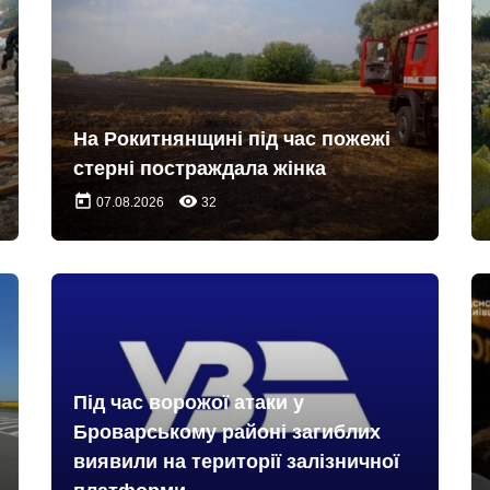
На Рокитнянщині під час пожежі
стерні постраждала жінка
today
remove_red_eye
07.08.2026
32
Під час ворожої атаки у
Броварському районі загиблих
виявили на території залізничної