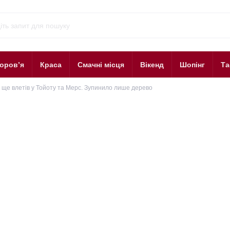
оров’я
Краса
Смачні місця
Вікенд
Шопінг
Та
м ще влетів у Тойоту та Мерс. Зупинило лише дерево