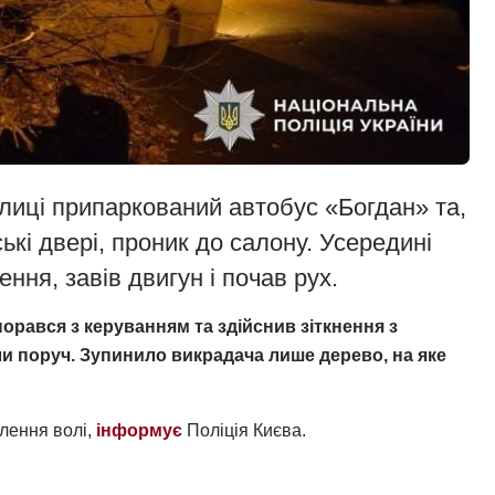
олиці припаркований автобус «Богдан» та,
кі двері, проник до салону. Усередині
ення, завів двигун і почав рух.
орався з керуванням та здійснив зіткнення з
ли поруч. Зупинило викрадача лише дерево, на яке
влення волі,
інформує
Поліція Києва.