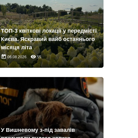
ТОП-3 квіткові локації у передмісті
Києва. Яскравий вайб останнього
місяця літа
today
remove_red_eye
06.08.2026
55
У Вишневому з-під завалів