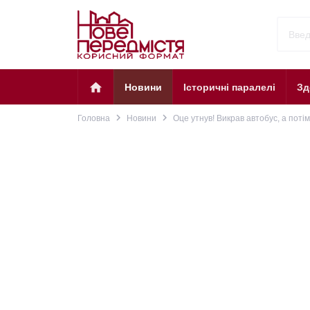
home
Новини
Історичні паралелі
Зд
navigate_next
navigate_next
Головна
Новини
Оце утнув! Викрав автобус, а поті