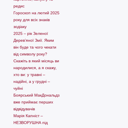
редис
Гороскоп на лютий 2025
року для всіх знаків
зодіаку
2025 – рік Зеленої
Дерев’яної Змії. Яким
він буде та чого чекати
від символу року?
Скажіть в який місяць ви
народилися, а я скажу,
хто ви: у травні –
надійні, а у грудні –
чуйні
Боярський МакДональдз
вже приймає перших
відвідувачів
Марія Капніст –
НЕЗВОРУШНА під