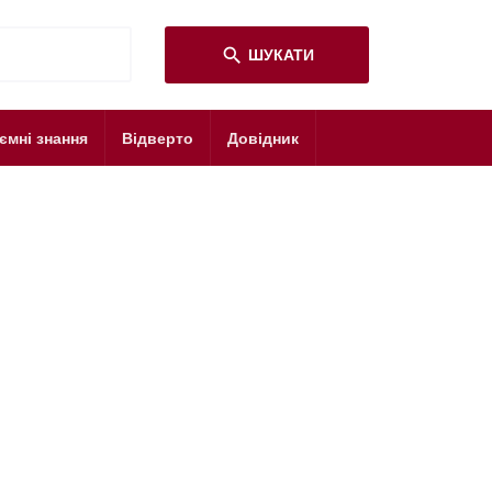
search
ШУКАТИ
ємні знання
Відверто
Довідник