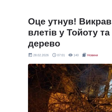
Оце утнув! Викрав
влетів у Тойоту т
дерево
today
query_builder
remove_red_eye
bookmarks
28.02.2026
07:01
140
Новини