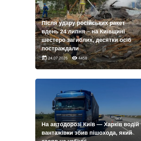
Після удару російських ракет
вдень 24 липня – на Київщині
шестеро загиблих, десятки осіб
постраждали
today
remove_red_eye
24.07.2026
4458
На автодорозі Київ — Харків водій
вантажівки збив пішохода, який