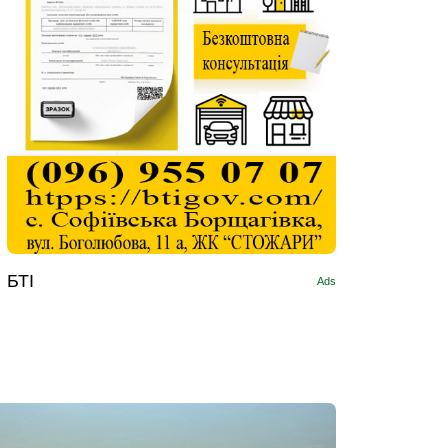
БТІ
Ads