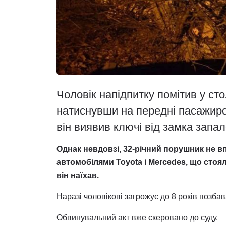
Чоловік напідпитку помітив у ст
натиснувши на передні пасажирсь
він виявив ключі від замка запал
Однак невдовзі, 32-річний порушник не вп
автомобілями Toyota і Mercedes, що стоя
він наїхав.
Наразі чоловікові загрожує до 8 років позба
Обвинувальний акт вже скеровано до суду.