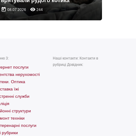
врятували рудого котика
today
remove_red_eye
08.07.2026
244
ню 3:
Наші контакти: Контакти в
рубриці Довідник:
тернет послуги
ентства нерухомості
теки. Оптика
ставка їжі
стренні служби
ліція
йонні структури
монт техніки
теренарні послуги
і рубрики