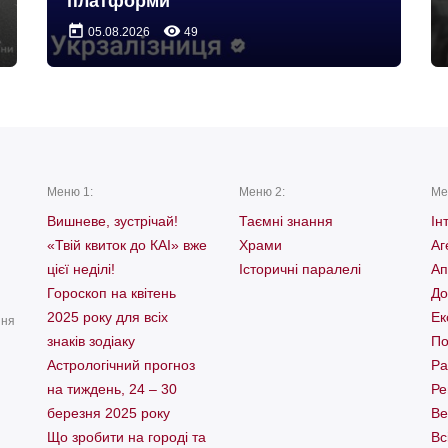
платформи
today
remove_red_eye
05.08.2026
49
Меню 1:
Меню 2:
Ме
Вишневе, зустрічай!
Таємні знання
Ін
«Твій квиток до КАІ» вже
Храми
Аг
цієї неділі!
Історичні паралелі
Ап
Гороскоп на квітень
До
2025 року для всіх
Ек
ння
знаків зодіаку
По
Астрологічний прогноз
Ра
на тиждень, 24 – 30
Ре
березня 2025 року
Ве
Що зробити на городі та
Вс