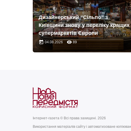
Дизайнерський “Сільпо” з
Київщини знову у переліку кращих
супермаркетів Європи
today
remove_red_eye
04.08.2026
89
Інтернет-газета © Всі права захищені. 2026
Використання матеріалів сайту і автоматизоване копіюва