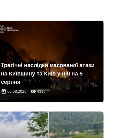
Трагічні наслідки масованої атаки
на Київщину та Київ у ніч на 5
серпня
today
remove_red_eye
05.08.2026
4336