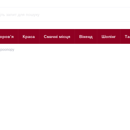
оров’я
Краса
Смачні місця
Вікенд
Шопінг
Та
троопору