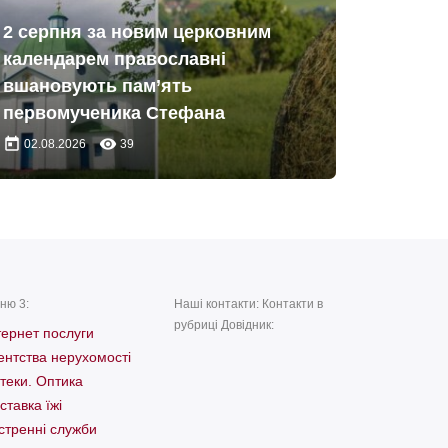
2 серпня за новим церковним
календарем православні
вшановують пам’ять
первомученика Стефана
today
remove_red_eye
02.08.2026
39
ню 3:
Наші контакти: Контакти в
рубриці Довідник:
тернет послуги
ентства нерухомості
теки. Оптика
ставка їжі
стренні служби