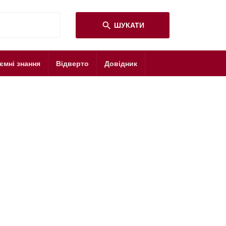
search
ШУКАТИ
ємні знання
Відверто
Довідник