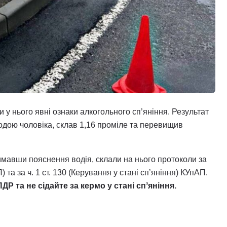
ли у нього явні ознаки алкогольного сп’яніння. Результат
годою чоловіка, склав 1,16 проміле та перевищив
имавши пояснення водія, склали на нього протоколи за
та за ч. 1 ст. 130 (Керування у стані спʼяніння) КУпАП.
 та не сідайте за кермо у стані спʼяніння.