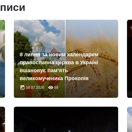
аписи
8 липня за новим календарем
православна церква в Україні
вшановує пам’ять
великомученика Прокопія
today
remove_red_eye
08.07.2026
68