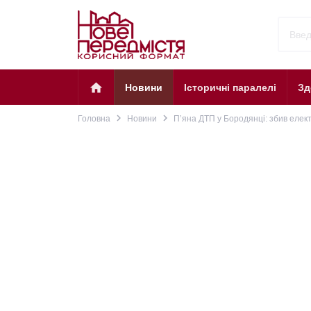
home
Новини
Історичні паралелі
Зд
navigate_next
navigate_next
Головна
Новини
П’яна ДТП у Бородянці: збив елек