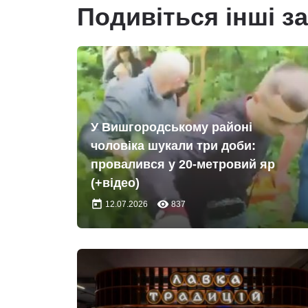
Подивіться інші з
У Вишгородському районі
чоловіка шукали три доби:
провалився у 20-метровий яр
(+відео)
today
remove_red_eye
12.07.2026
837