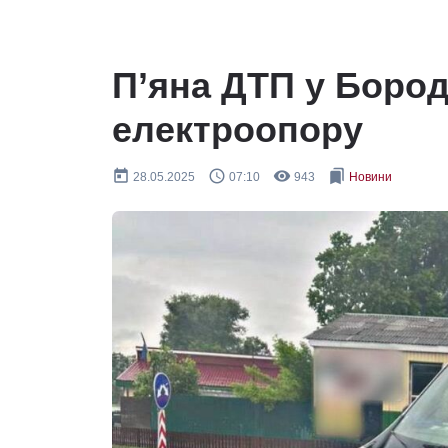
П’яна ДТП у Бород
електроопору
today
query_builder
remove_red_eye
bookmarks
28.05.2025
07:10
943
Новини