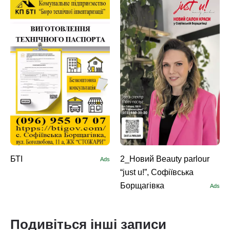
БТІ
2_Новий Beauty parlour
Ads
“just u!”, Софіївська
Борщагівка
Ads
Подивіться інші записи