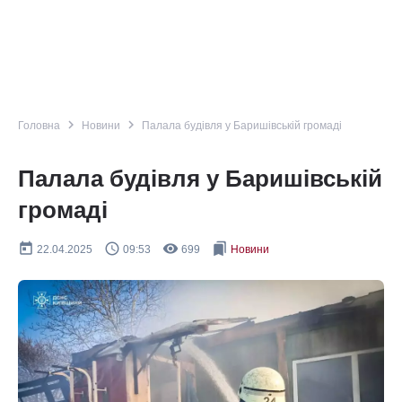
navigate_next
navigate_next
Головна
Новини
Палала будівля у Баришівській громаді
Палала будівля у Баришівській
громаді
today
query_builder
remove_red_eye
bookmarks
22.04.2025
09:53
699
Новини