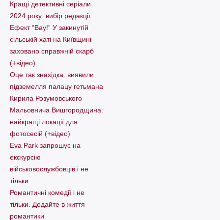
Кращі детективні серіали
2024 року: вибір редакції
Ефект “Вау!” У закинутій
сільській хаті на Київщині
заховано справжній скарб
(+відео)
Оце так знахідка: виявили
підземелля палацу гетьмана
Кирила Розумовського
Мальовнича Вишгородщина:
найкращі локації для
фотосесій (+відео)
Eva Park запрошує на
екскурсію
військовослужбовців і не
тільки
Романтичні комедії і не
тільки. Додайте в життя
романтики