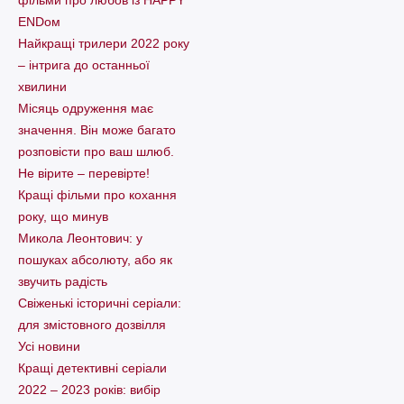
фільми про любов із HAPPY
ENDом
Найкращі трилери 2022 року
– інтрига до останньої
хвилини
Місяць одруження має
значення. Він може багато
розповісти про ваш шлюб.
Не вірите – перевірте!
Кращі фільми про кохання
року, що минув
Микола Леонтович: у
пошуках абсолюту, або як
звучить радість
Свіженькі історичні серіали:
для змістовного дозвілля
Усі новини
Кращі детективні серіали
2022 – 2023 років: вибір