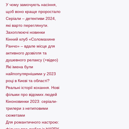
У чому замочують насіння,
щоб воно краще проростало
Серіали – детективи 2024,
які варто пеpеглянути.
Захоплюючі новинки
Кінний клуб «Соломахине
Ранчо» – вдале місце для
активного дозвілля та
душевного релаксу (+відео)
Які імена були
найпопулярнішими у 2023
році в Києві та області?
Реальні історії кохання. Нові
фільми про відомих людей
Кіноновинки 2023: серіали-
трилери з нетиповими
сюжетами
Для романтичного настрою: