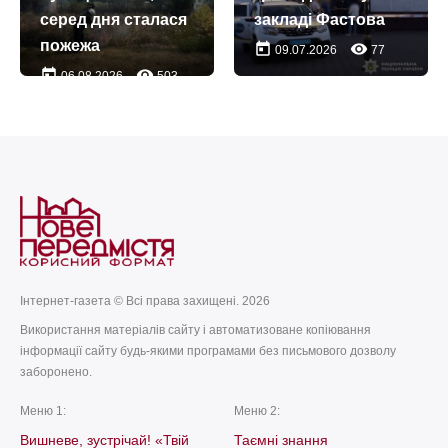
серед дня сталася
закладі Фастова
пожежа
today
remove_red_eye
09.07.2026
77
today
remove_red_eye
06.08.2026
503
Інтернет-газета © Всі права захищені. 2026
Використання матеріалів сайту і автоматизоване копіювання
інформації сайту будь-якими програмами без письмового дозволу
заборонено.
Меню 1:
Меню 2:
Вишневе, зустрічай! «Твій
Таємні знання