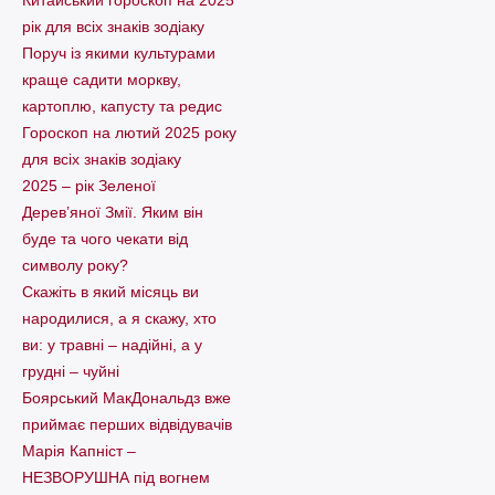
Китайський гороскоп на 2025
рік для всіх знаків зодіаку
Поруч із якими культурами
краще садити моркву,
картоплю, капусту та редис
Гороскоп на лютий 2025 року
для всіх знаків зодіаку
2025 – рік Зеленої
Дерев’яної Змії. Яким він
буде та чого чекати від
символу року?
Скажіть в який місяць ви
народилися, а я скажу, хто
ви: у травні – надійні, а у
грудні – чуйні
Боярський МакДональдз вже
приймає перших відвідувачів
Марія Капніст –
НЕЗВОРУШНА під вогнем