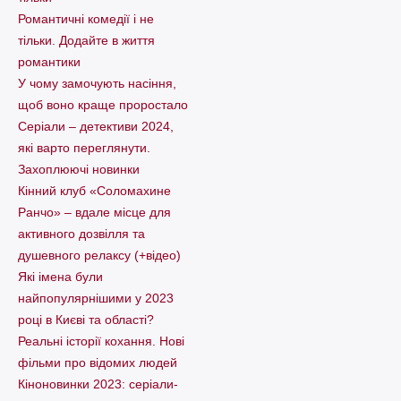
Романтичні комедії і не
тільки. Додайте в життя
романтики
У чому замочують насіння,
щоб воно краще проростало
Серіали – детективи 2024,
які варто пеpеглянути.
Захоплюючі новинки
Кінний клуб «Соломахине
Ранчо» – вдале місце для
активного дозвілля та
душевного релаксу (+відео)
Які імена були
найпопулярнішими у 2023
році в Києві та області?
Реальні історії кохання. Нові
фільми про відомих людей
Кіноновинки 2023: серіали-