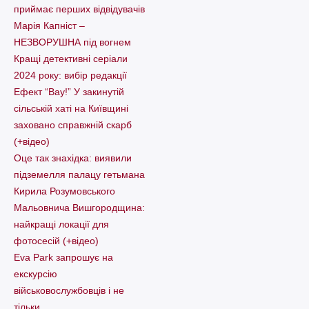
приймає перших відвідувачів
Марія Капніст –
НЕЗВОРУШНА під вогнем
Кращі детективні серіали
2024 року: вибір редакції
Ефект “Вау!” У закинутій
сільській хаті на Київщині
заховано справжній скарб
(+відео)
Оце так знахідка: виявили
підземелля палацу гетьмана
Кирила Розумовського
Мальовнича Вишгородщина:
найкращі локації для
фотосесій (+відео)
Eva Park запрошує на
екскурсію
військовослужбовців і не
тільки