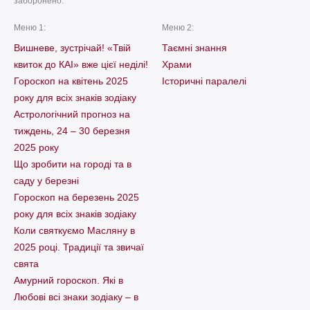
заборонено.
Меню 1:
Меню 2:
Вишневе, зустрічай! «Твій
Таємні знання
квиток до КАІ» вже цієї неділі!
Храми
Гороскоп на квітень 2025
Історичні паралелі
року для всіх знаків зодіаку
Астрологічний прогноз на
тиждень, 24 – 30 березня
2025 року
Що зробити на городі та в
саду у березні
Гороскоп на березень 2025
року для всіх знаків зодіаку
Коли святкуємо Масляну в
2025 році. Традиції та звичаї
свята
Амурний гороскоп. Які в
Любові всі знаки зодіаку – в