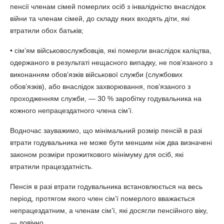
пенсії членам сімей померлих осіб з інвалідністю внаслідок
війни та членам сімей, до складу яких входять діти, які
втратили обох батьків;
• сім’ям військовослужбовців, які померли внаслідок каліцтва,
одержаного в результаті нещасного випадку, не пов’язаного з
виконанням обов’язків військової служби (службових
обов’язків), або внаслідок захворювання, пов’язаного з
проходженням служби, — 30 % заробітку годувальника на
кожного непрацездатного члена сім’ї.
Водночас зауважимо, що мінімальний розмір пенсій в разі
втрати годувальника не може бути меншим ніж два визначені
законом розміри прожиткового мінімуму для осіб, які
втратили працездатність.
Пенсія в разі втрати годувальника встановлюється на весь
період, протягом якого член сім’ї померлого вважається
непрацездатним, а членам сім’ї, які досягли пенсійного віку,
— довічно.