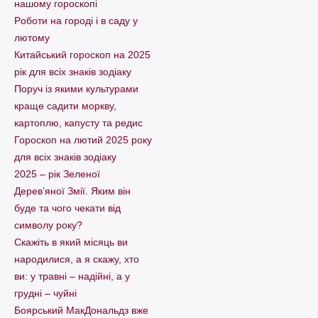
нашому гороскопі
Pоботи на городі і в саду у
лютому
Китайський гороскоп на 2025
рік для всіх знаків зодіаку
Поруч із якими культурами
краще садити моркву,
картоплю, капусту та редис
Гороскоп на лютий 2025 року
для всіх знаків зодіаку
2025 – рік Зеленої
Дерев’яної Змії. Яким він
буде та чого чекати від
символу року?
Скажіть в який місяць ви
народилися, а я скажу, хто
ви: у травні – надійні, а у
грудні – чуйні
Боярський МакДональдз вже