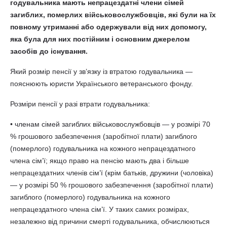
годувальника мають непрацездатні члени сімей
загиблих, померлих військовослужбовців, які були на їх
повному утриманні або одержували від них допомогу,
яка була для них постійним і основним джерелом
засобів до існування.
Який розмір пенсії у зв’язку із втратою годувальника —
пояснюють юристи Українського ветеранського фонду.
Розміри пенсії у разі втрати годувальника:
• членам сімей загиблих військовослужбовців — у розмірі 70
% грошового забезпечення (заробітної плати) загиблого
(померлого) годувальника на кожного непрацездатного
члена сім’ї; якщо право на пенсію мають два і більше
непрацездатних членів сім’ї (крім батьків, дружини (чоловіка)
— у розмірі 50 % грошового забезпечення (заробітної плати)
загиблого (померлого) годувальника на кожного
непрацездатного члена сім’ї. У таких самих розмірах,
незалежно від причини смерті годувальника, обчислюються