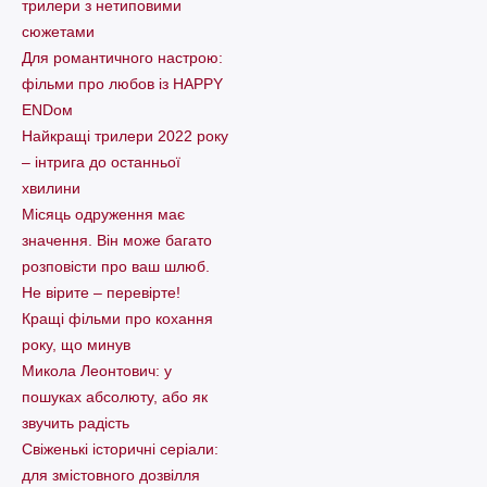
трилери з нетиповими
сюжетами
Для романтичного настрою:
фільми про любов із HAPPY
ENDом
Найкращі трилери 2022 року
– інтрига до останньої
хвилини
Місяць одруження має
значення. Він може багато
розповісти про ваш шлюб.
Не вірите – перевірте!
Кращі фільми про кохання
року, що минув
Микола Леонтович: у
пошуках абсолюту, або як
звучить радість
Свіженькі історичні серіали:
для змістовного дозвілля