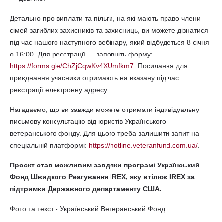
Детально про виплати та пільги, на які мають право члени
сімей загиблих захисників та захисниць, ви можете дізнатися
під час нашого наступного вебінару, який відбудеться 8 січня
о 16:00. Для реєстрації — заповніть форму:
https://forms.gle/ChZjCqwKv4XUmfkm7
. Посилання для
приєднання учасники отримають на вказану під час
реєстрації електронну адресу.
Нагадаємо, що ви завжди можете отримати індивідуальну
письмову консультацію від юристів Українського
ветеранського фонду. Для цього треба залишити запит на
спеціальній платформі:
https://hotline.veteranfund.com.ua/
.
Проєкт став можливим завдяки програмі Український
Фонд Швидкого Реагування IREX, яку втілює IREX за
підтримки Державного департаменту США.
Фото та текст - Український Ветеранський Фонд