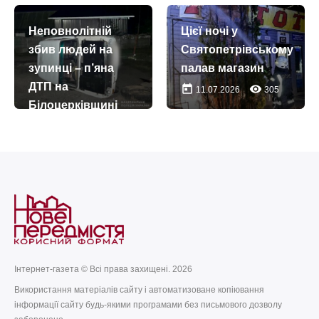
Неповнолітній
Цієї ночі у
збив людей на
Святопетрівському
зупинці – п’яна
палав магазин
ДТП на
today
remove_red_eye
11.07.2026
305
Білоцерківщині
today
remove_red_eye
19.07.2026
947
Інтернет-газета © Всі права захищені. 2026
Використання матеріалів сайту і автоматизоване копіювання
інформації сайту будь-якими програмами без письмового дозволу