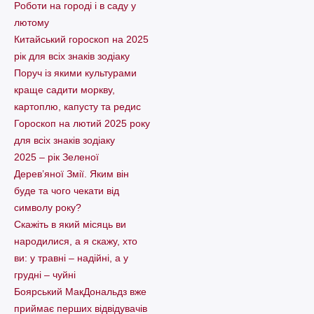
Pоботи на городі і в саду у
лютому
Китайський гороскоп на 2025
рік для всіх знаків зодіаку
Поруч із якими культурами
краще садити моркву,
картоплю, капусту та редис
Гороскоп на лютий 2025 року
для всіх знаків зодіаку
2025 – рік Зеленої
Дерев’яної Змії. Яким він
буде та чого чекати від
символу року?
Скажіть в який місяць ви
народилися, а я скажу, хто
ви: у травні – надійні, а у
грудні – чуйні
Боярський МакДональдз вже
приймає перших відвідувачів