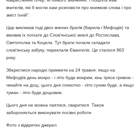
накреслення літер, ні їхнього значення. І пошліть нам
вчителів, які б могли нам розповісти про книжкові слова і про
зміст їхній".
Цар викликав тоді двох вчених братів (Кирила і Мефодія) та
вмовив їх поїхати до Слов'янської землі до Ростислава,
Святополка та Коцела. Тут брати почали складати
слов'янську азбуку, переклали Євангеліє. Це сталося 863
року.
Збереглися народні прикмети на 24 травня: якщо на
Мефодіїв день мокро - і літо буде мокрим; кінь трясе гривою -
чекайте на дощ; цього дня спекотно - літо сухим буде, а якщо
туман - літо буде дощовим.
Цього дня не можна лаятися, сваритися. Також
забороняється виконувати посівні роботи.
Фото з відкритих джерел