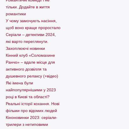
тільки. Додайте в життя
романтики
У чому замочують насіння,
щоб воно краще проростало
Серіали – детективи 2024,
які варто пеpеглянути.
Захоплюючі новинки
Кінний клуб «Соломахине
Ранчо» – вдале місце для
активного дозвілля та
душевного релаксу (+відео)
Які імена були
найпопулярнішими у 2023
році в Києві та області?
Реальні історії кохання. Нові
фільми про відомих людей
Кіноновинки 2023: серіали-
трилери з нетиповими