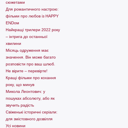
сюжетами
Для романтичного настрою:
фільми про любов із HAPPY
ENDом
Найкращі трилери 2022 року
– інтрига до останньої
хвилини
Місяць одруження має
значення. Він може багато
розповісти про ваш шлюб.
Не вірите – перевірте!
Кращі фільми про кохання
року, що минув
Микола Леонтович: у
пошуках абсолюту, або як
звучить радість
Свіженькі історичні серіали:
для змістовного дозвілля
Усі новини