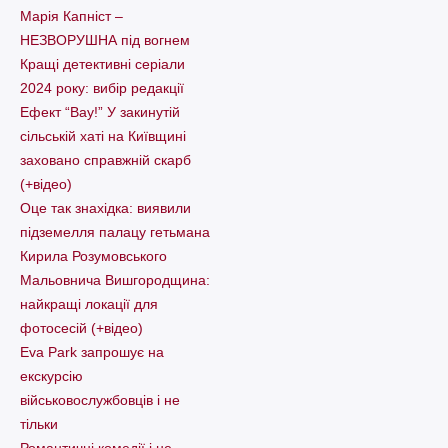
Марія Капніст –
НЕЗВОРУШНА під вогнем
Кращі детективні серіали
2024 року: вибір редакції
Ефект “Вау!” У закинутій
сільській хаті на Київщині
заховано справжній скарб
(+відео)
Оце так знахідка: виявили
підземелля палацу гетьмана
Кирила Розумовського
Мальовнича Вишгородщина:
найкращі локації для
фотосесій (+відео)
Eva Park запрошує на
екскурсію
військовослужбовців і не
тільки
Романтичні комедії і не