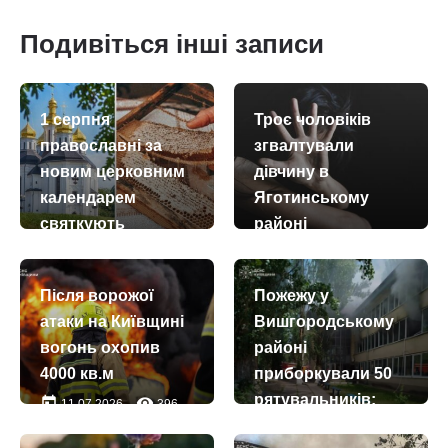
Подивіться інші записи
1 серпня
Троє чоловіків
православні за
згвалтували
новим церковним
дівчину в
календарем
Яготинському
святкують
районі
Медовий Спас –
today
remove_red_eye
06.08.2026
3724
Винесення чесних
Після ворожої
Пожежу у
древ
атаки на Київщині
Вишгородському
животворчого
вогонь охопив
районі
Хреста
4000 кв.м
приборкували 50
Господнього
рятувальників:
today
remove_red_eye
11.07.2026
396
today
remove_red_eye
01.08.2026
59
загорівся центр