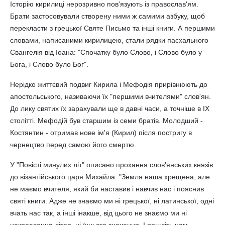
Історію кирилиці нерозривно пов'язують із православ'ям.
Брати застосовували створену ними ж самими азбуку, щоб
перекласти з грецької Святе Письмо та інші книги. А першими
словами, написаними кирилицею, стали рядки пасхального
Євангелія від Іоана: "Спочатку було Слово, і Слово було у
Бога, і Слово було Бог".
Нерідко життєвий подвиг Кирила і Мефодія прирівнюють до
апостольського, називаючи їх "першими вчителями" слов'ян.
До лику святих їх зарахували ще в давні часи, а точніше в IX
столітті. Мефодій був старшим із семи братів. Молодший -
Костянтин - отримав нове ім'я (Кирил) після постригу в
чернецтво перед самою його смертю.
У "Повісті минулих літ" описано прохання слов'янських князів
до візантійського царя Михайла: "Земля наша хрещена, але
не маємо вчителя, який би наставив і навчив нас і пояснив
святі книги. Адже не знаємо ми ні грецької, ні латинської, одні
вчать нас так, а інші інакше, від цього не знаємо ми ні