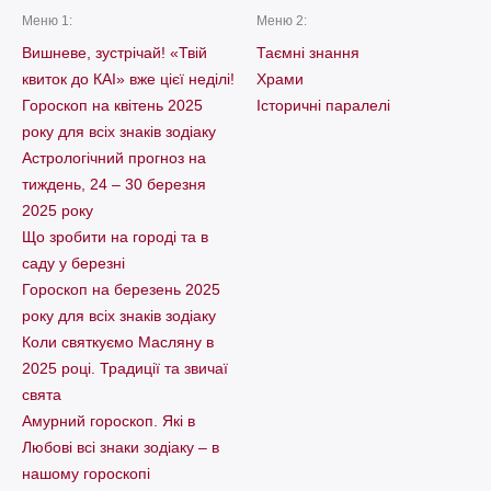
Меню 1:
Меню 2:
Вишневе, зустрічай! «Твій
Таємні знання
квиток до КАІ» вже цієї неділі!
Храми
Гороскоп на квітень 2025
Історичні паралелі
року для всіх знаків зодіаку
Астрологічний прогноз на
тиждень, 24 – 30 березня
2025 року
Що зробити на городі та в
саду у березні
Гороскоп на березень 2025
року для всіх знаків зодіаку
Коли святкуємо Масляну в
2025 році. Традиції та звичаї
свята
Амурний гороскоп. Які в
Любові всі знаки зодіаку – в
нашому гороскопі