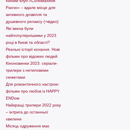
Кінний клуб «Соломахине
Ранчо» – вдале місце для
активного дозвілля та
душевного релаксу (+відео)
Які імена були
найпопулярнішими у 2023
році в Києві та області?
Реальні історії кохання. Нові
фільми про відомих людей
Кіноновинки 2023: серіали-
трилери з нетиповими
сюжетами
Для романтичного настрою:
фільми про любов із HAPPY
ENDом
Найкращі трилери 2022 року
– інтрига до останньої
хвилини
Місяць одруження має