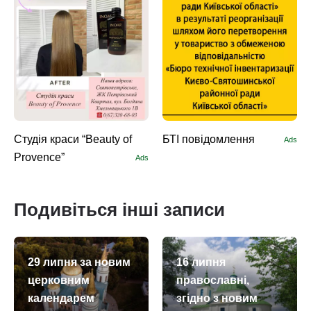
Студія краси “Beauty of
БТІ повідомлення
Ads
Provence”
Ads
Подивіться інші записи
29 липня за новим
16 липня
церковним
православні,
календарем
згідно з новим