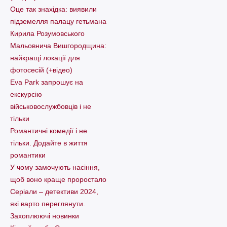
Оце так знахідка: виявили
підземелля палацу гетьмана
Кирила Розумовського
Мальовнича Вишгородщина:
найкращі локації для
фотосесій (+відео)
Eva Park запрошує на
екскурсію
військовослужбовців і не
тільки
Романтичні комедії і не
тільки. Додайте в життя
романтики
У чому замочують насіння,
щоб воно краще проростало
Серіали – детективи 2024,
які варто пеpеглянути.
Захоплюючі новинки