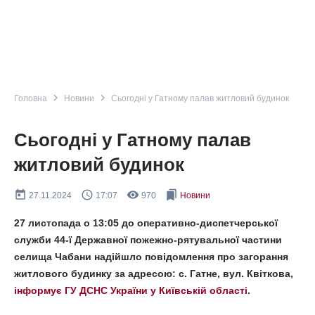
navigate_next
navigate_next
Головна
Новини
Сьогодні у Гатному палав житловий будинок
Сьогодні у Гатному палав
житловий будинок
today
query_builder
remove_red_eye
bookmarks
27.11.2024
17:07
970
Новини
27 листопада о 13:05 до оперативно-диспетчерської
служби 44-ї Державної пожежно-рятувальної частини
селища Чабани надійшло повідомлення про загорання
житлового будинку за адресою: с. Гатне, вул. Квіткова,
інформує ГУ ДСНС України у Київській області
.