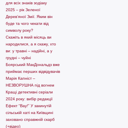
для всіх знаків зодіаку
2025 – рік Зеленої
Дерев’яної Змії. Яким він
буде та чого чекати від
символу року?
Скажіть в який місяць ви
народилися, а я скажу, хто
ви: у травні – надійні, а у
грудні – чуйні
Боярський МакДональдз вже
приймає перших відвідувачів
Марія Капніст –
НЕЗВОРУШНА під вогнем
Кращі детективні серіали
2024 року: вибір редакції
Ефект “Вау!” У закинутій
сільській хаті на Київщині
заховано справжній скарб
(+відео)