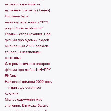
активного дозвілля та
душевного релаксу (+відео)
Які імена були
найпопулярнішими у 2023
році в Києві та області?
Реальні історії кохання. Нові
фільми про відомих людей
Кіноновинки 2023: серіали-
трилери з нетиповими
сюжетами
Для романтичного настрою:
фільми про любов із HAPPY
ENDом
Найкращі трилери 2022 року
– інтрига до останньої
хвилини
Місяць одруження має
значення. Він може багато