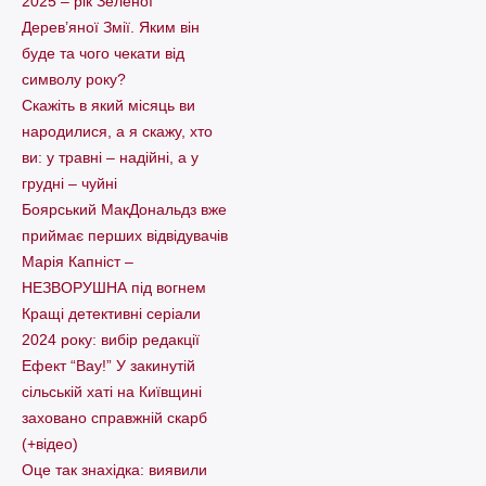
2025 – рік Зеленої
Дерев’яної Змії. Яким він
буде та чого чекати від
символу року?
Скажіть в який місяць ви
народилися, а я скажу, хто
ви: у травні – надійні, а у
грудні – чуйні
Боярський МакДональдз вже
приймає перших відвідувачів
Марія Капніст –
НЕЗВОРУШНА під вогнем
Кращі детективні серіали
2024 року: вибір редакції
Ефект “Вау!” У закинутій
сільській хаті на Київщині
заховано справжній скарб
(+відео)
Оце так знахідка: виявили