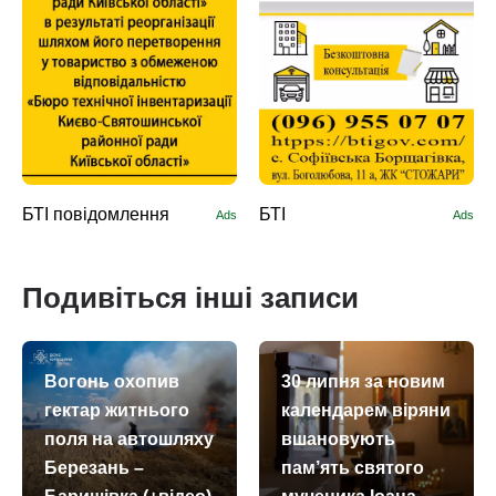
БТІ повідомлення
БТІ
Ads
Ads
Подивіться інші записи
Вогонь охопив
30 липня за новим
гектар житнього
календарем віряни
поля на автошляху
вшановують
Березань –
пам’ять святого