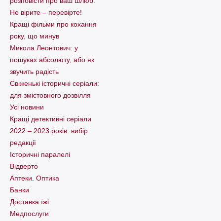
розповісти про ваш шлюб.
Не вірите – перевірте!
Кращі фільми про кохання
року, що минув
Микола Леонтович: у
пошуках абсолюту, або як
звучить радість
Свіженькі історичні серіали:
для змістовного дозвілля
Усі новини
Кращі детективні серіали
2022 – 2023 років: вибір
редакції
Історичні паралелі
Відверто
Аптеки. Оптика
Банки
Доставка їжі
Медпослуги