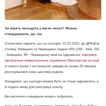
Чи вірять молодята у магію чисел? Можна
стверджувати, що так.
Статистика свідчить, що на сьогодні, 22.02.2022, до ДРАЦСів
столиці, Київщини та Черкащини подано 650 (290 - Київ, 261
- Київщина, 99 - Черкащина) заяв на одруження,
інформує
Центральне міжрегіональне управління Міністерства юстиції
.
Із самого ранку з нестримною швидкістю (кожні 20 хвилин)
реєструвалася нова щаслива родина.
Нагадуємо, що сьогодні можна було не тільки одружитись, а
й подати заяву для реєстрації шлюбу.
Без місячного очікування можуть побратись:
пари, які бажають скористатись послугою «Шлюб за Добу»;