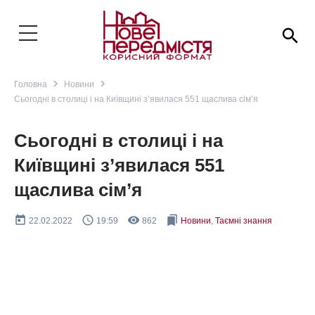
search
navigate_next
navigate_next
Головна
Новини
Сьогодні в столиці і на Київщині з’явилася 551 щаслива сім’я
Сьогодні в столиці і на
Київщині з’явилася 551
щаслива сім’я
today
query_builder
remove_red_eye
bookmarks
22.02.2022
19:59
862
Новини
,
Таємні знання