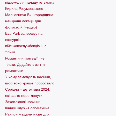
підземелля палацу гетьмана
Кирила Розумовського
Мальовнича Вишгородщина:
найкращі локації для
фотосесій (+відео)
Eva Park запрошує на
екскурсію
військовослужбовців і не
тільки
Романтичні комедії і не
тільки. Додайте в життя
романтики
У чому замочують насіння,
щоб воно краще проростало
Серіали – детективи 2024,
які варто пеpеглянути.
Захоплюючі новинки
Кінний клуб «Соломахине
Ранчо» – вдале місце для