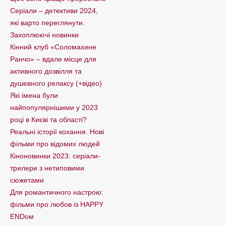
Серіали – детективи 2024,
які варто пеpеглянути.
Захоплюючі новинки
Кінний клуб «Соломахине
Ранчо» – вдале місце для
активного дозвілля та
душевного релаксу (+відео)
Які імена були
найпопулярнішими у 2023
році в Києві та області?
Реальні історії кохання. Нові
фільми про відомих людей
Кіноновинки 2023: серіали-
трилери з нетиповими
сюжетами
Для романтичного настрою:
фільми про любов із HAPPY
ENDом