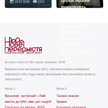
Церкві України
today
remove_red_eye
10.07.2026
2211
вшановують
пам’ять святителя
Йосипа,
митрополита
Київського,
Галицького та
всієї Русі
today
remove_red_eye
26.07.2026
48
Інтернет-газета © Всі права захищені. 2026
Використання матеріалів сайту і автоматизоване копіювання
інформації сайту будь-якими програмами без письмового дозволу
заборонено.
Меню 1:
Меню 2:
Вишневе, зустрічай! «Твій
Таємні знання
квиток до КАІ» вже цієї неділі!
Храми
Гороскоп на квітень 2025
Історичні паралелі