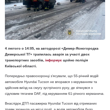
4 лютого о 14:05, на автодорозі «Димер-Ясногородка
Димерської ТГ» трапилась аварія за участі двох
транспортних засобів,
інформує
щойно поліція
Київської області.
Попередньо правоохоронці зʼясували, що 55-річний водій
автомобіля Hyundai Tucson не впорався з керуванням та
здійснив виїзд на смугу зустрічного руху, де зіткнувся з
сідловим тягачем DAF, під керуванням 61-річного керманича.
Внаслідок ДТП пасажирка Hyundai Tucson від отриманих
травм загинула на місці події, а водія автомобіля було