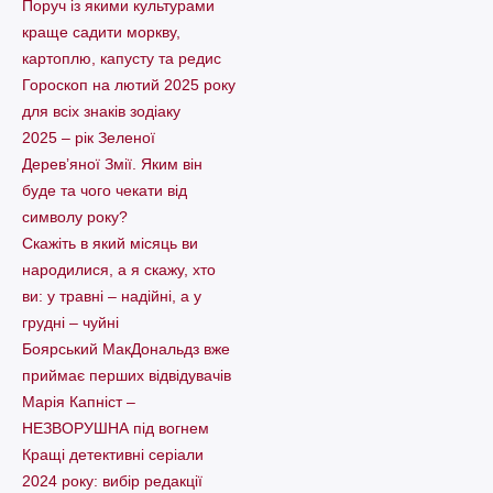
Поруч із якими культурами
краще садити моркву,
картоплю, капусту та редис
Гороскоп на лютий 2025 року
для всіх знаків зодіаку
2025 – рік Зеленої
Дерев’яної Змії. Яким він
буде та чого чекати від
символу року?
Скажіть в який місяць ви
народилися, а я скажу, хто
ви: у травні – надійні, а у
грудні – чуйні
Боярський МакДональдз вже
приймає перших відвідувачів
Марія Капніст –
НЕЗВОРУШНА під вогнем
Кращі детективні серіали
2024 року: вибір редакції