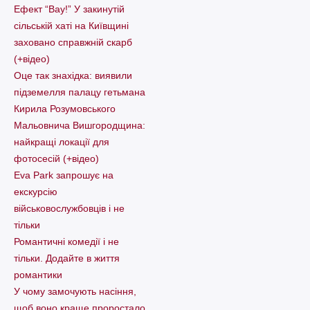
Ефект “Вау!” У закинутій
сільській хаті на Київщині
заховано справжній скарб
(+відео)
Оце так знахідка: виявили
підземелля палацу гетьмана
Кирила Розумовського
Мальовнича Вишгородщина:
найкращі локації для
фотосесій (+відео)
Eva Park запрошує на
екскурсію
військовослужбовців і не
тільки
Романтичні комедії і не
тільки. Додайте в життя
романтики
У чому замочують насіння,
щоб воно краще проростало