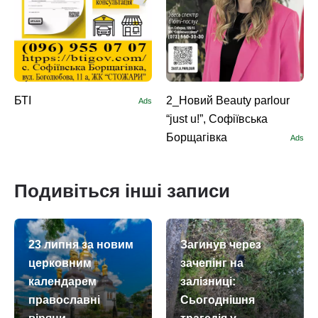
БТІ
2_Новий Beauty parlour
Ads
“just u!”, Софіївська
Борщагівка
Ads
Подивіться інші записи
23 липня за новим
Загинув через
церковним
зачепінг на
календарем
залізниці:
православні
Сьогоднішня