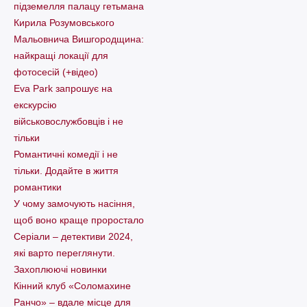
підземелля палацу гетьмана
Кирила Розумовського
Мальовнича Вишгородщина:
найкращі локації для
фотосесій (+відео)
Eva Park запрошує на
екскурсію
військовослужбовців і не
тільки
Романтичні комедії і не
тільки. Додайте в життя
романтики
У чому замочують насіння,
щоб воно краще проростало
Серіали – детективи 2024,
які варто пеpеглянути.
Захоплюючі новинки
Кінний клуб «Соломахине
Ранчо» – вдале місце для