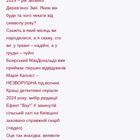
2025 – рік Зеленої
Дерев’яної Змії. Яким він
буде та чого чекати від
символу року?
Скажіть в який місяць ви
народилися, а я скажу, хто
ви: у травні – надійні, а у
грудні – чуйні
Боярський МакДональдз вже
приймає перших відвідувачів
Марія Капніст –
НЕЗВОРУШНА під вогнем
Кращі детективні серіали
2024 року: вибір редакції
Ефект “Вау!” У закинутій
сільській хаті на Київщині
заховано справжній скарб
(+відео)
Оце так знахідка: виявили