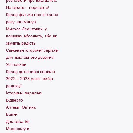
розповісти про ваш шлюб.
Не вірите – перевірте!
Кращі фільми про кохання
року, що минув
Микола Леонтович: у
пошуках абсолюту, або як
звучить радість
Свіженькі історичні серіали:
для змістовного дозвілля
Усі новини
Кращі детективні серіали
2022 – 2023 років: вибір
редакції
Історичні паралелі
Відверто
Аптеки. Оптика
Банки
Доставка їжі
Медпослуги