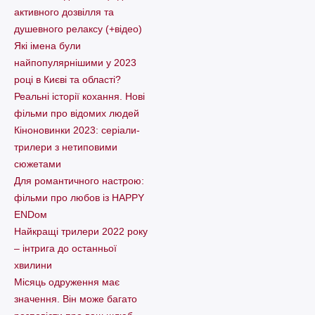
активного дозвілля та
душевного релаксу (+відео)
Які імена були
найпопулярнішими у 2023
році в Києві та області?
Реальні історії кохання. Нові
фільми про відомих людей
Кіноновинки 2023: серіали-
трилери з нетиповими
сюжетами
Для романтичного настрою:
фільми про любов із HAPPY
ENDом
Найкращі трилери 2022 року
– інтрига до останньої
хвилини
Місяць одруження має
значення. Він може багато