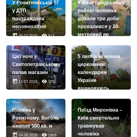
У Рокитнянській ТГ
У Вишгородському
у ДТП
районі чоловіка
постраждала
шукали три доби:
неповнолітня
провалився у 20-
метровий яр
today
remove_red_eye
30.07.2026
513
(+відео)
today
remove_red_eye
12.07.2026
839
Цієї ночі у
5 липня за новим
Святопетрівському
церковним
палав магазин
календарем
України
today
remove_red_eye
11.07.2026
305
вшановують
преподобного
Афанасія
Пожежа у
Поїзд Миронівка –
Афонського, а
Рокитному. Вогонь
Київ смертельно
також ікону Божої
охопив 500 кв. м
травмував
Матері
чоловіка
today
remove_red_eye
04.08.2026
1969
“Економісса”