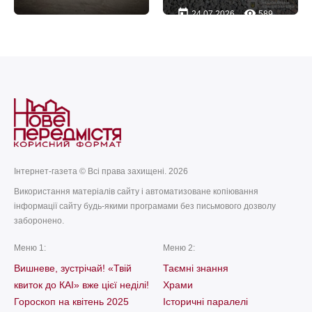
today
remove_red_eye
24.07.2026
589
today
remove_red_eye
05.07.2026
64
Інтернет-газета © Всі права захищені. 2026
Використання матеріалів сайту і автоматизоване копіювання
інформації сайту будь-якими програмами без письмового дозволу
заборонено.
Меню 1:
Меню 2:
Вишневе, зустрічай! «Твій
Таємні знання
квиток до КАІ» вже цієї неділі!
Храми
Гороскоп на квітень 2025
Історичні паралелі