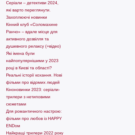
Серіали – детективи 2024,
які варто пеpеглянути.
Захоплюючі новинки
Кінний клуб «Соломахине
Ранчо» – вдале місце для
активного дозвілля та
душевного релаксу (+відео)
Які імена були
найпопулярнішими у 2023
році в Києві та області?
Реальні історії кохання. Нові
фільми про відомих людей
Кіноновинки 2023: серіали-
трилери з нетиповими
сюжетами
Для романтичного настрою:
фільми про любов із HAPPY
ENDом
Найкращі трилери 2022 року