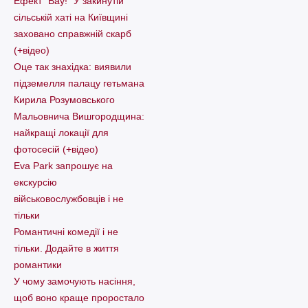
Ефект “Вау!” У закинутій
сільській хаті на Київщині
заховано справжній скарб
(+відео)
Оце так знахідка: виявили
підземелля палацу гетьмана
Кирила Розумовського
Мальовнича Вишгородщина:
найкращі локації для
фотосесій (+відео)
Eva Park запрошує на
екскурсію
військовослужбовців і не
тільки
Романтичні комедії і не
тільки. Додайте в життя
романтики
У чому замочують насіння,
щоб воно краще проростало