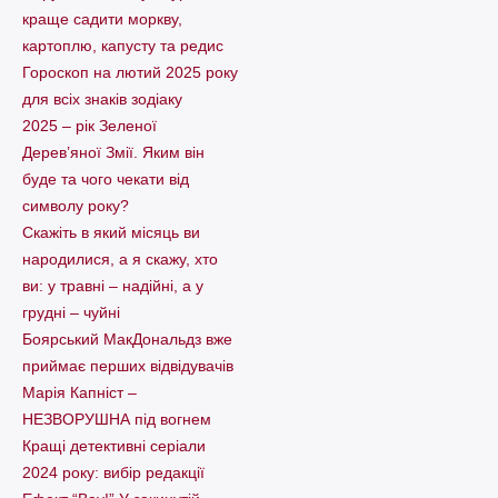
краще садити моркву,
картоплю, капусту та редис
Гороскоп на лютий 2025 року
для всіх знаків зодіаку
2025 – рік Зеленої
Дерев’яної Змії. Яким він
буде та чого чекати від
символу року?
Скажіть в який місяць ви
народилися, а я скажу, хто
ви: у травні – надійні, а у
грудні – чуйні
Боярський МакДональдз вже
приймає перших відвідувачів
Марія Капніст –
НЕЗВОРУШНА під вогнем
Кращі детективні серіали
2024 року: вибір редакції