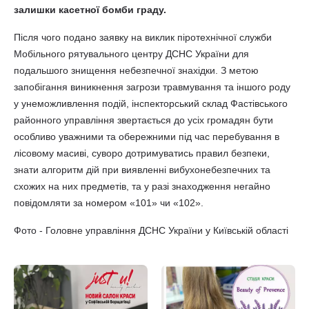
залишки касетної бомби граду.
Після чого подано заявку на виклик піротехнічної служби
Мобільного рятувального центру ДСНС України для
подальшого знищення небезпечної знахідки. З метою
запобігання виникнення загрози травмування та іншого роду
у унеможливлення подій, інспекторський склад Фастівського
районного управління звертається до усіх громадян бути
особливо уважними та обережними під час перебування в
лісовому масиві, суворо дотримуватись правил безпеки,
знати алгоритм дій при виявленні вибухонебезпечних та
схожих на них предметів, та у разі знаходження негайно
повідомляти за номером «101» чи «102».
Фото - Головне управління ДСНС України у Київській області