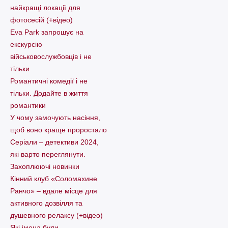
найкращі локації для
фотосесій (+відео)
Eva Park запрошує на
екскурсію
військовослужбовців і не
тільки
Романтичні комедії і не
тільки. Додайте в життя
романтики
У чому замочують насіння,
щоб воно краще проростало
Серіали – детективи 2024,
які варто пеpеглянути.
Захоплюючі новинки
Кінний клуб «Соломахине
Ранчо» – вдале місце для
активного дозвілля та
душевного релаксу (+відео)
Які імена були