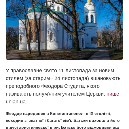
У православне свято 11 листопада за новим
стилем (за старим - 24 листопада) вшановують
преподобного Феодора Студита, якого
називають полум'яним учителем Церкви,
пише
unian.ua.
Феодор народився в Константинополі в IX столітті,
походив зі знатної і багатої сім'ї. Батьки виховали його
в дусі християнської віри. Батько його відмовився від