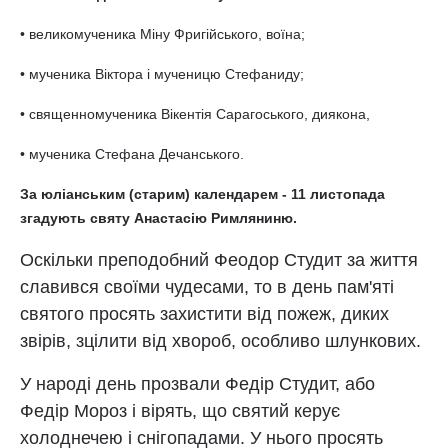
• великомученика Міну Фригійського, воїна;
• мученика Віктора і мученицю Стефаниду;
• священномученика Вікентія Сарагоського, диякона,
• мученика Стефана Дечанського.
За юліанським (старим) календарем - 11 листопада
згадують святу Анастасію Римляниню.
Оскільки преподобний Феодор Студит за життя
славився своїми чудесами, то в день пам'яті
святого просять захистити від пожеж, диких
звірів, зцілити від хвороб, особливо шлункових.
У народі день прозвали Федір Студит, або
Федір Мороз і вірять, що святий керує
холоднечею і снігопадами. У нього просять