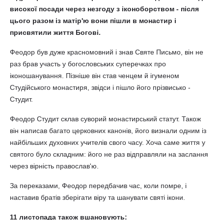
високої посади через незгоду з іконоборством - після
цього разом із матір'ю вони пішли в монастир і
присвятили життя Богові.
Феодор був дуже красномовний і знав Святе Письмо, він не
раз брав участь у богословських суперечках про
іконошанування. Пізніше він став ченцем й ігуменом
Студійського монастиря, звідси і пішло його прізвисько -
Студит.
Феодор Студит склав суворий монастирський статут. Також
він написав багато церковних канонів, його визнали одним із
найбільших духовних учителів свого часу. Хоча саме життя у
святого було складним: його не раз відправляли на заслання
через вірність православ'ю.
За переказами, Феодор передбачив час, коли помре, і
наставив братів зберігати віру та шанувати святі ікони.
11 листопада також вшановують: