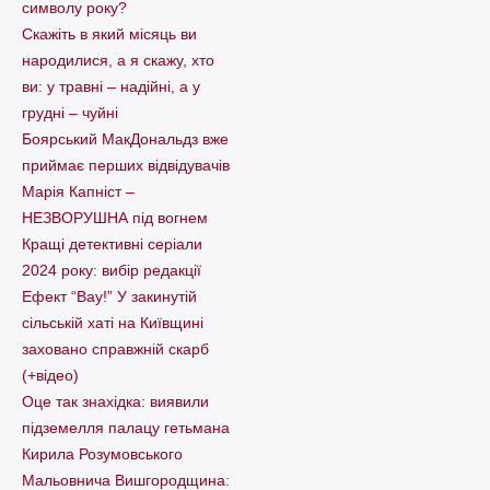
символу року?
Скажіть в який місяць ви
народилися, а я скажу, хто
ви: у травні – надійні, а у
грудні – чуйні
Боярський МакДональдз вже
приймає перших відвідувачів
Марія Капніст –
НЕЗВОРУШНА під вогнем
Кращі детективні серіали
2024 року: вибір редакції
Ефект “Вау!” У закинутій
сільській хаті на Київщині
заховано справжній скарб
(+відео)
Оце так знахідка: виявили
підземелля палацу гетьмана
Кирила Розумовського
Мальовнича Вишгородщина: