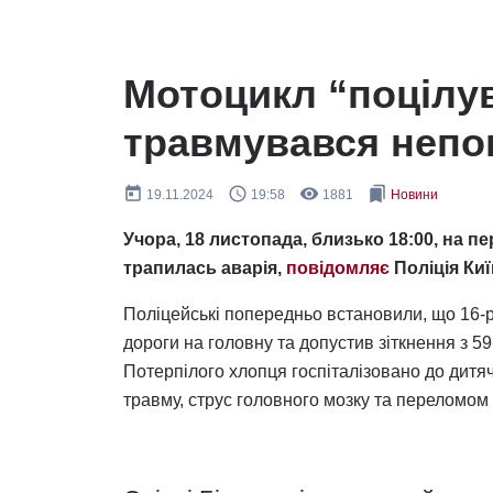
Мотоцикл “поцілу
травмувався непо
today
query_builder
remove_red_eye
bookmarks
19.11.2024
19:58
1881
Новини
Учора, 18 листопада, близько 18:00, на п
трапилась аварія,
повідомляє
Поліція Ки
Поліцейські попередньо встановили, що 16-р
дороги на головну та допустив зіткнення з 5
Потерпілого хлопця госпіталізовано до дитяч
травму, струс головного мозку та переломом 