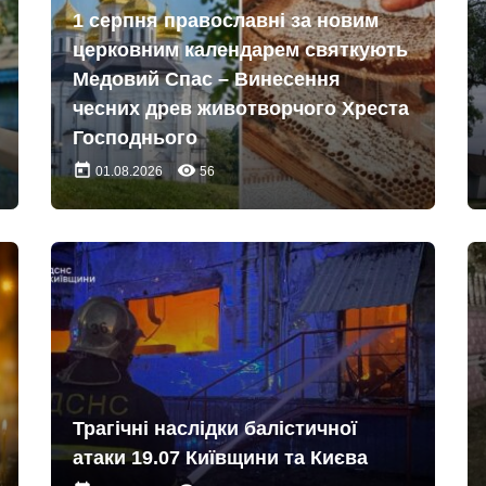
1 серпня православні за новим
церковним календарем святкують
Медовий Спас – Винесення
чесних древ животворчого Хреста
Господнього
today
remove_red_eye
01.08.2026
56
Трагічні наслідки балістичної
атаки 19.07 Київщини та Києва