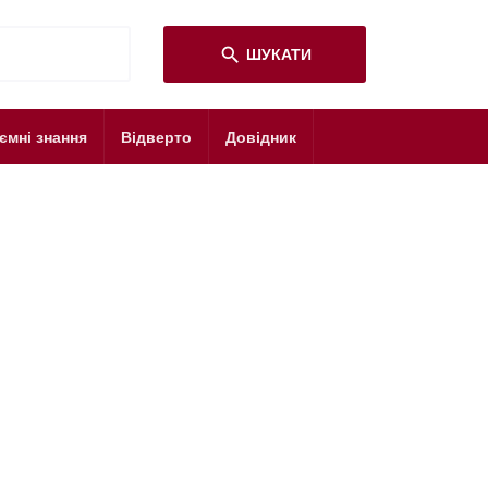
search
ШУКАТИ
ємні знання
Відверто
Довідник