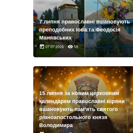
7 липня православні вшановують
преподобних Іова та Феодосія
Манявських
today
remove_red_eye
07.07.2026
58
15 липня за новим церковним
календарем православні віряни
вшановують пам’ять святого
рівноапостольного князя
Володимира