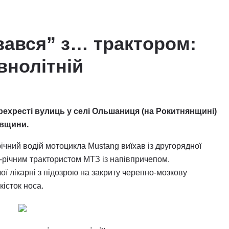
вався” з… трактором:
внолітній
ерехресті вулиць у селі Ольшаниця (на Рокитнянщині)
ївщини.
ічний водій мотоцикла Mustang виїхав із другорядної
9-річним трактористом МТЗ із напівпричепом.
ої лікарні з підозрою на закриту черепно-мозкову
кісток носа.