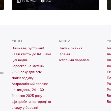
today
remove_red_eye
19.07.2026
2540
Меню 1:
Меню 2:
Ме
Вишневе, зустрічай!
Таємні знання
Ін
«Твій квиток до КАІ» вже
Храми
Аг
цієї неділі!
Історичні паралелі
Ап
Гороскоп на квітень
До
2025 року для всіх
Ек
ння
знаків зодіаку
По
Астрологічний прогноз
Ра
на тиждень, 24 – 30
Ре
березня 2025 року
Ве
Що зробити на городі та
Вс
в саду у березні