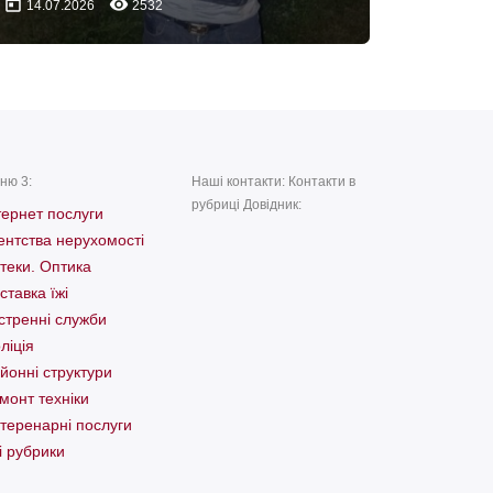
today
remove_red_eye
14.07.2026
2532
ню 3:
Наші контакти: Контакти в
рубриці Довідник:
тернет послуги
ентства нерухомості
теки. Оптика
ставка їжі
стренні служби
ліція
йонні структури
монт техніки
теренарні послуги
і рубрики