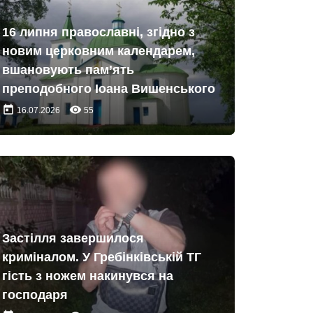
16 липня православні, згідно з
новим церковним календарем,
вшановують пам’ять
преподобного Іоана Вишенського
today
remove_red_eye
16.07.2026
55
Застілля завершилося
криміналом. У Гребінківській ТГ
гість з ножем накинувся на
господаря