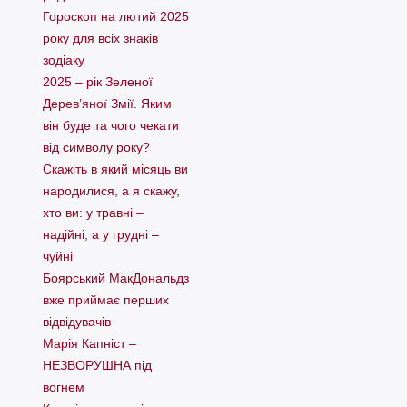
Гороскоп на лютий 2025
року для всіх знаків
зодіаку
2025 – рік Зеленої
Дерев’яної Змії. Яким
він буде та чого чекати
від символу року?
Скажіть в який місяць ви
народилися, а я скажу,
хто ви: у травні –
надійні, а у грудні –
чуйні
Боярський МакДональдз
вже приймає перших
відвідувачів
Марія Капніст –
НЕЗВОРУШНА під
вогнем