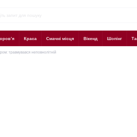
оров’я
Краса
Смачні місця
Вікенд
Шопінг
Та
ром: травмувався неповнолітній