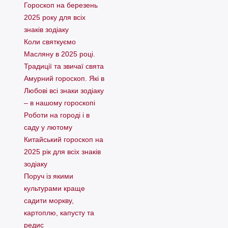
Гороскоп на березень
2025 року для всіх
знаків зодіаку
Коли святкуємо
Масляну в 2025 році.
Традиції та звичаї свята
Амурний гороскоп. Які в
Любові всі знаки зодіаку
– в нашому гороскопі
Pоботи на городі і в
саду у лютому
Китайський гороскоп на
2025 рік для всіх знаків
зодіаку
Поруч із якими
культурами краще
садити моркву,
картоплю, капусту та
редис