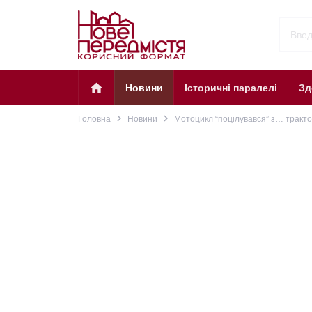
home
Новини
Історичні паралелі
Зд
navigate_next
navigate_next
Головна
Новини
Мотоцикл “поцілувався” з… тракто