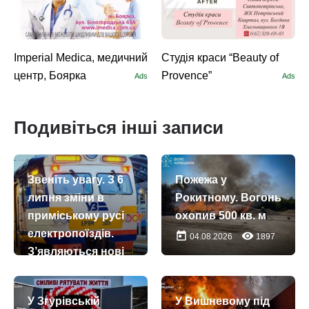
Imperial Medica, медичний
Студія краси “Beauty of
центр, Боярка
Provence”
Ads
Ads
Подивіться інші записи
Звеніть увагу. З 6
Пожежа у
липня зміни в
Рокитному. Вогонь
приміському русі
охопив 500 кв. м
електропоїздів.
today
remove_red_eye
04.08.2026
1897
З’являються нові
ранкові рейси
today
remove_red_eye
04.07.2026
4496
У Згурівській
У Вишневому під