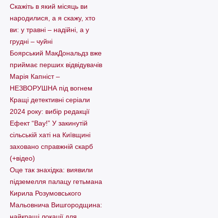
Скажіть в який місяць ви
народилися, а я скажу, хто
ви: у травні – надійні, а у
грудні – чуйні
Боярський МакДональдз вже
приймає перших відвідувачів
Марія Капніст –
НЕЗВОРУШНА під вогнем
Кращі детективні серіали
2024 року: вибір редакції
Ефект “Вау!” У закинутій
сільській хаті на Київщині
заховано справжній скарб
(+відео)
Оце так знахідка: виявили
підземелля палацу гетьмана
Кирила Розумовського
Мальовнича Вишгородщина:
найкращі локації для