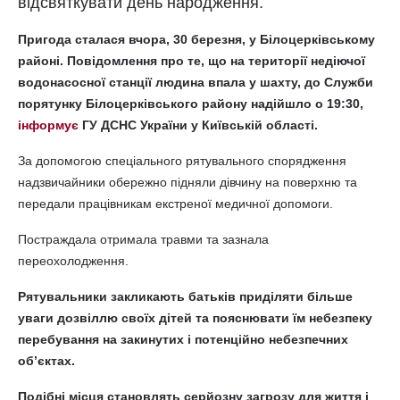
відсвяткувати день народження.
Пригода сталася вчора, 30 березня, у Білоцерківському
районі. Повідомлення про те, що на території недіючої
водонасосної станції людина впала у шахту, до Служби
порятунку Білоцерківського району надійшло о 19:30,
інформує
ГУ ДСНС України у Київській області.
За допомогою спеціального рятувального спорядження
надзвичайники обережно підняли дівчину на поверхню та
передали працівникам екстреної медичної допомоги.
Постраждала отримала травми та зазнала
переохолодження.
Рятувальники закликають батьків приділяти більше
уваги дозвіллю своїх дітей та пояснювати їм небезпеку
перебування на закинутих і потенційно небезпечних
об’єктах.
Подібні місця становлять серйозну загрозу для життя і