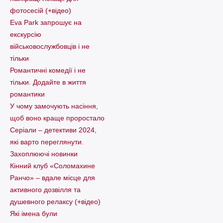
фотосесій (+відео)
Eva Park запрошує на
екскурсію
військовослужбовців і не
тільки
Романтичні комедії і не
тільки. Додайте в життя
романтики
У чому замочують насіння,
щоб воно краще проростало
Серіали – детективи 2024,
які варто пеpеглянути.
Захоплюючі новинки
Кінний клуб «Соломахине
Ранчо» – вдале місце для
активного дозвілля та
душевного релаксу (+відео)
Які імена були