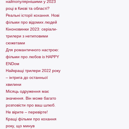
найпопулярнішими у 2023
році в Києві та області?
Реальні історії кохання. Нові
фільми про відомих людей
Кіноновинки 2023: серіали-
трилери з нетиповими
сюжетами
Для романтичного настрою:
фільми про любов із HAPPY
ENDом
Найкращі трилери 2022 року
– інтрига до останньої
хвилини
Місяць одруження має
значення. Він може багато
розповісти про ваш шлюб.
Не вірите – перевірте!
Кращі фільми про кохання
року, що минув