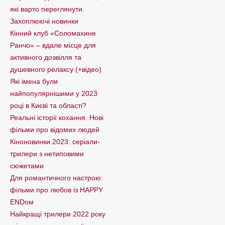
які варто пеpеглянути.
Захоплюючі новинки
Кінний клуб «Соломахине
Ранчо» – вдале місце для
активного дозвілля та
душевного релаксу (+відео)
Які імена були
найпопулярнішими у 2023
році в Києві та області?
Реальні історії кохання. Нові
фільми про відомих людей
Кіноновинки 2023: серіали-
трилери з нетиповими
сюжетами
Для романтичного настрою:
фільми про любов із HAPPY
ENDом
Найкращі трилери 2022 року