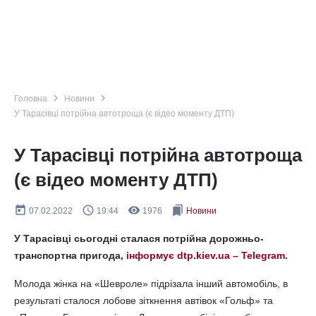
navigate_next
navigate_next
Головна
Новини
У Тарасівці потрійна автотроща (є відео моменту ДТП)
У Тарасівці потрійна автотроща
(є відео моменту ДТП)
today
query_builder
remove_red_eye
bookmarks
07.02.2022
19:44
1976
Новини
У Тарасівці сьогодні сталася потрійна дорожньо-
транспортна пригода,
інформує dtp.kiev.ua – Telegram
.
Молода жінка на «Шевроле» підрізала інший автомобіль, в
результаті сталося лобове зіткнення автівок «Гольф» та