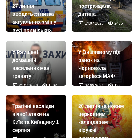
27 липня
постраждала
вводиться низка
дитина
актуальних змін у
today
remove_red_eye
14.07.2026
2436
русі приміських
поїздів
today
remove_red_eye
26.07.2026
3689
У Ржищеві
У Вишневому під
домашній
ранок на
насильник мав
Чорновола
гранату
загорівся МАФ
today
remove_red_eye
today
remove_red_eye
31.07.2026
1693
03.08.2026
124
Трагічні наслідки
20 липня за новим
нічної атаки на
церковним
Київ та Київщину 1
календарем
серпня
віруючі