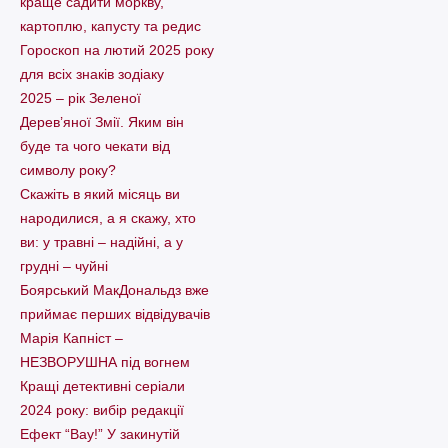
краще садити моркву,
картоплю, капусту та редис
Гороскоп на лютий 2025 року
для всіх знаків зодіаку
2025 – рік Зеленої
Дерев’яної Змії. Яким він
буде та чого чекати від
символу року?
Скажіть в який місяць ви
народилися, а я скажу, хто
ви: у травні – надійні, а у
грудні – чуйні
Боярський МакДональдз вже
приймає перших відвідувачів
Марія Капніст –
НЕЗВОРУШНА під вогнем
Кращі детективні серіали
2024 року: вибір редакції
Ефект “Вау!” У закинутій