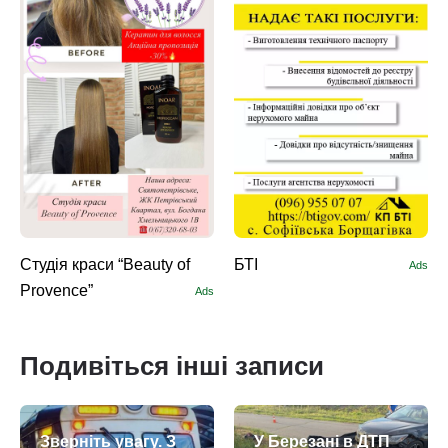
Студія краси “Beauty of
БТІ
Ads
Provence”
Ads
Подивіться інші записи
Зверніть увагу. З
У Березані в ДТП