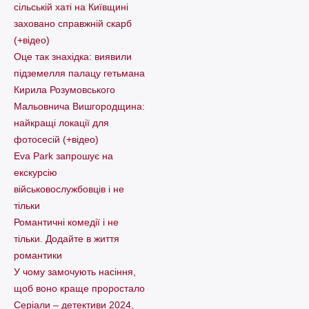
сільській хаті на Київщині
заховано справжній скарб
(+відео)
Оце так знахідка: виявили
підземелля палацу гетьмана
Кирила Розумовського
Мальовнича Вишгородщина:
найкращі локації для
фотосесій (+відео)
Eva Park запрошує на
екскурсію
військовослужбовців і не
тільки
Романтичні комедії і не
тільки. Додайте в життя
романтики
У чому замочують насіння,
щоб воно краще проростало
Серіали – детективи 2024,