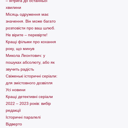
– інтрига до останньої
хвилини
Місяць одруження має
значення. Він може багато
розповісти про ваш шлюб.
Не вірите – перевірте!
Кращі фільми про кохання
року, що минув
Микола Леонтович: у
пошуках абсолюту, або як
звучить радість
Свіженькі історичні серіали:
для змістовного дозвілля
Усі новини
Кращі детективні серіали
2022 – 2023 років: вибір
редакції
Історичні паралелі
Відверто