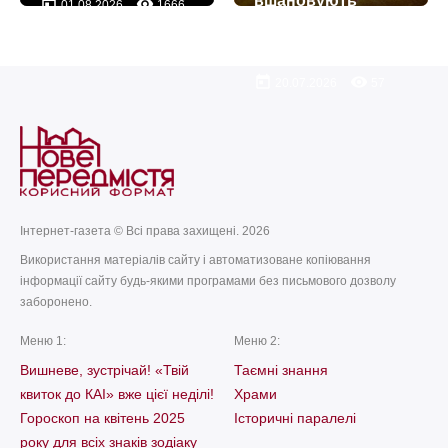
вшановують
today
remove_red_eye
01.08.2026
1666
пам’ять пророка
Іллі
today
remove_red_eye
20.07.2026
57
Інтернет-газета © Всі права захищені. 2026
Використання матеріалів сайту і автоматизоване копіювання
інформації сайту будь-якими програмами без письмового дозволу
заборонено.
Меню 1:
Меню 2:
Вишневе, зустрічай! «Твій
Таємні знання
квиток до КАІ» вже цієї неділі!
Храми
Гороскоп на квітень 2025
Історичні паралелі
року для всіх знаків зодіаку