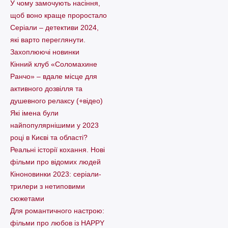
У чому замочують насіння,
щоб воно краще проростало
Серіали – детективи 2024,
які варто пеpеглянути.
Захоплюючі новинки
Кінний клуб «Соломахине
Ранчо» – вдале місце для
активного дозвілля та
душевного релаксу (+відео)
Які імена були
найпопулярнішими у 2023
році в Києві та області?
Реальні історії кохання. Нові
фільми про відомих людей
Кіноновинки 2023: серіали-
трилери з нетиповими
сюжетами
Для романтичного настрою:
фільми про любов із HAPPY