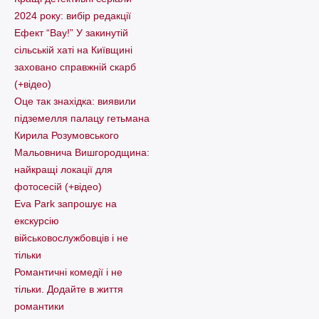
2024 року: вибір редакції
Ефект “Вау!” У закинутій
сільській хаті на Київщині
заховано справжній скарб
(+відео)
Оце так знахідка: виявили
підземелля палацу гетьмана
Кирила Розумовського
Мальовнича Вишгородщина:
найкращі локації для
фотосесій (+відео)
Eva Park запрошує на
екскурсію
військовослужбовців і не
тільки
Романтичні комедії і не
тільки. Додайте в життя
романтики