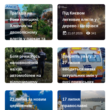
Трагедія на
Під Києвом
Рокитнянщині.
легковик влетів у
Хлопчик на
дерево і загорівся
двоколісному
today
remove_red_eye
21.07.2026
341
влетів у паркан та
загинув
today
remove_red_eye
03.08.2026
1672
Біля річки Рось
Зверніть увагу. З
неповнолітній
27 липня
наїхав
вводиться низка
автомобілем на
актуальних змін у
відпочиваючу
русі приміських
поїздів
today
remove_red_eye
02.08.2026
876
today
remove_red_eye
26.07.2026
3691
23 липня за новим
17 липня
церковним
православні