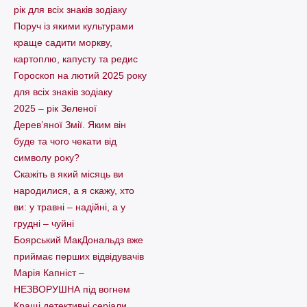
рік для всіх знаків зодіаку
Поруч із якими культурами
краще садити моркву,
картоплю, капусту та редис
Гороскоп на лютий 2025 року
для всіх знаків зодіаку
2025 – рік Зеленої
Дерев’яної Змії. Яким він
буде та чого чекати від
символу року?
Скажіть в який місяць ви
народилися, а я скажу, хто
ви: у травні – надійні, а у
грудні – чуйні
Боярський МакДональдз вже
приймає перших відвідувачів
Марія Капніст –
НЕЗВОРУШНА під вогнем
Кращі детективні серіали