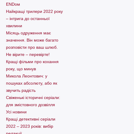
ENDом
Найкращі трилери 2022 року
– інтрига до останньої
хвилини
Місяць одруження має
значення. Він може багато
розповісти про ваш шлюб.
Не вірите – перевірте!
Кращі фільми про кохання
року, що минув
Микола Леонтович: у
пошуках абсолюту, або як
звучить радість
Свіженькі історичні серіали:
для змістовного дозвілля
Усі новини
Кращі детективні серіали
2022 – 2023 років: вибір
редакції