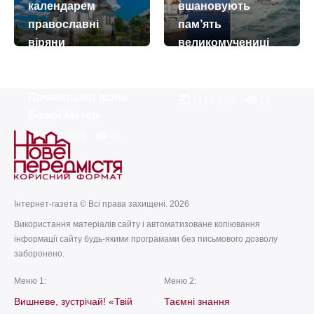
календарем
вшановують
православні
пам’ять
віряни
великомучениці
відзначають день
Марини
пам’яті
Антіохійської
Почаївської ікони
today
remove_red_eye
17.07.2026
53
Божої Матер
today
remove_red_eye
23.07.2026
45
Інтернет-газета © Всі права захищені. 2026
Використання матеріалів сайту і автоматизоване копіювання
інформації сайту будь-якими програмами без письмового дозволу
заборонено.
Меню 1:
Меню 2:
Вишневе, зустрічай! «Твій
Таємні знання