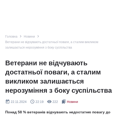
navigate_next
navigate_next
Головна
Новини
Ветерани не відчувають достатньої поваги, а сталим викликом
залишається нерозуміння з боку суспільства
Ветерани не відчувають
достатньої поваги, а сталим
викликом залишається
нерозуміння з боку суспільства
today
query_builder
remove_red_eye
bookmarks
22.11.2024
22:19
222
Новини
Понад 58 % ветеранів відчувають недостатню повагу до